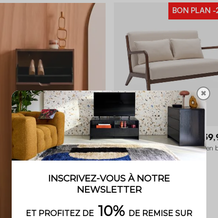
BON PLAN
-
✖
Lorens
299,99 €
239,
Banquette scandinave 2 places en b
d'hévéa noyer clair et tissu
3.6 (5)