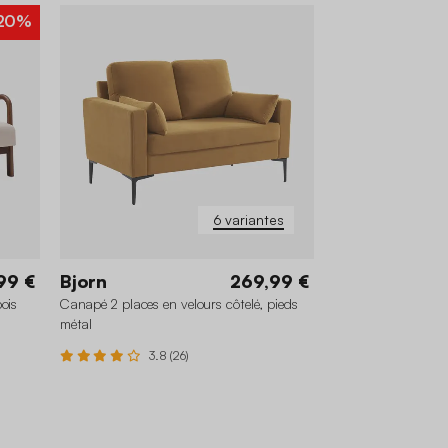
20%
6 variantes
99 €
Bjorn
269,99 €
ois
Canapé 2 places en velours côtelé, pieds
métal
3.8 (26)