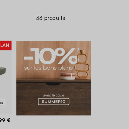
33
produits
PLAN
es
99 €