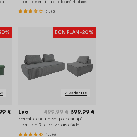
ces
modulable en tissu capitonné 4 places
3.7 (3)
20%
BON PLAN
-20%
es
4 variantes
99 €
Lao
499,99 €
399,99 €
s
Ensemble chauffeuses pour canapé
modulable 3 places velours côtelé
4.5 (6)