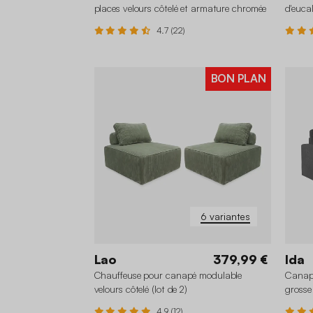
places velours côtelé et armature chromée
d'euca
4.7 (22)
BON PLAN
+2
6 variantes
Lao
379,99 €
Ida
Chauffeuse pour canapé modulable
Canapé
velours côtelé (lot de 2)
grosse
4.9 (12)