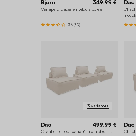
Bjorn
349,99 €
Dao
Canapé 3 places en velours côtelé
Chauff
modula
3.6 (30)
3 variantes
Dao
499,99 €
Dao
Chauffeuse pour canapé modulable tissu
Chauff