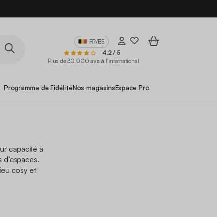
FR/BE
4,2 / 5
Plus de 30 000 avis à l’international
Programme de Fidélité
Nos magasins
Espace Pro
ur capacité à
es d’espaces.
ieu cosy et