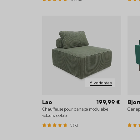
+1
6 variantes
Lao
199,99 €
Bjor
Chauffeuse pour canapé modulable
Canapé
velours côtelé
5 (16)