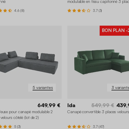
nné
modulable en tissu capitonné 3 pla
4.6 (8)
3.7 (3)
BON PLAN
-
5 variantes
3 variant
649,99 €
Ida
549,99 €
439,
euse pour canapé modulable 2
Canapé convertible 3 places velour
velours côtelé (lot de 2)
5 (3)
3.7 (47)