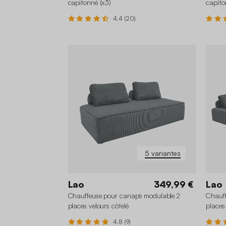
capitonné (x3)
capito
4.4 (20)
5 variantes
Lao
349,99 €
Lao
Chauffeuse pour canapé modulable 2
Chauff
places velours côtelé
places 
4.8 (9)