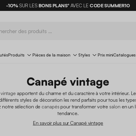
-10%
SUR LES
BONS PLANS*
AVEC LE
CODE SUMMER10
utés
Produits
Pièces de la maison
Styles
Prix mini
Catalogues
Canapé vintage
vintage
apportent du charme et du caractère à votre intérieur. Le
différents styles de décoration les rend parfaits pour tous les typ
 notre sélection de
canapés
pour transformer votre
salon
en un l
tendance.
En savoir plus sur Canapé vintage