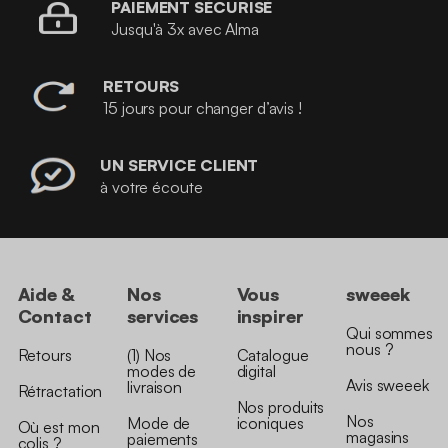
PAIEMENT SÉCURISÉ
Jusqu'à 3x avec Alma
RETOURS
15 jours pour changer d’avis !
UN SERVICE CLIENT
à votre écoute
Aide &
Nos
Vous
sweeek
Contact
services
inspirer
Qui sommes
nous ?
Retours
(1) Nos
Catalogue
modes de
digital
Avis sweeek
livraison
Rétractation
Nos produits
Nos
Mode de
iconiques
Où est mon
magasins
paiements
colis ?