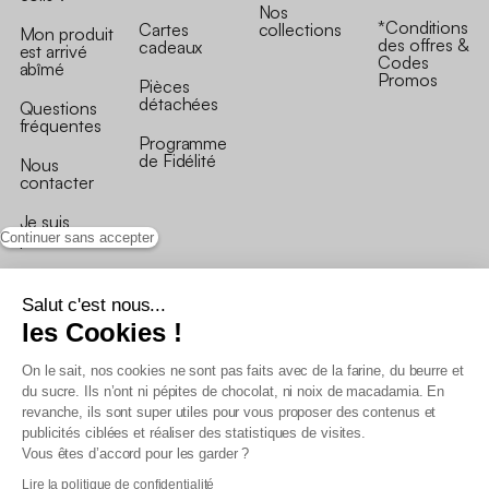
Nos
*Conditions
Cartes
collections
Mon produit
des offres &
cadeaux
est arrivé
Codes
abîmé
Promos
Pièces
détachées
Questions
fréquentes
Programme
de Fidélité
Nous
contacter
Je suis
professionnel
Continuer sans accepter
Salut c'est nous...
les Cookies !
On le sait, nos cookies ne sont pas faits avec de la farine, du beurre et
Conditions générales de vente
du sucre. Ils n’ont ni pépites de chocolat, ni noix de macadamia. En
Conditions générales du programme de fidélité
revanche, ils sont super utiles pour vous proposer des contenus et
Charte de données personnelles
publicités ciblées et réaliser des statistiques de visites.
Conditions générales de vente Pro
Vous êtes d’accord pour les garder ?
Déclaration d’accessibilité
Lire la politique de confidentialité