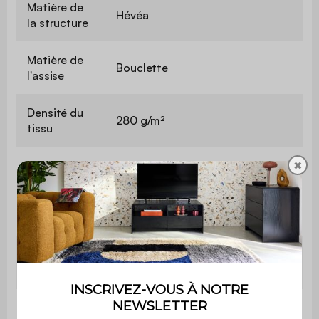
Matière de
Hévéa
la structure
Matière de
Bouclette
l'assise
Densité du
280 g/m²
tissu
Mousse recyclée (densité :
✖
Garnissage
50kg/m3) + mousse
polyuréthane (densité : 18kg/m3)
Densité
Mousse polyuréthane
mousse assise
(29kg/m3)
Densité
Mousse polyuréthane