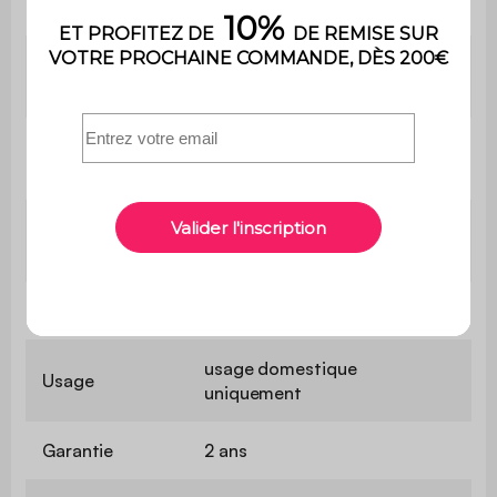
mousse dossier
(25kg/m3)
Garnissage
Mousse polyuréthane
petits coussins
(16kg/m3)
Confort de
Intermédiaire
l'assise
Poids max.
110kg par place
supporté
Utilisation
Intérieure
usage domestique
Usage
uniquement
Garantie
2 ans