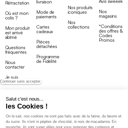
Avis sweeek
livraison
Rétractation
Nos produits
Nos
Mode de
iconiques
Où est mon
magasins
paiements
colis ?
Nos
*Conditions
Cartes
collections
Mon produit
des offres &
cadeaux
est arrivé
Codes
abîmé
Promos
Pièces
détachées
Questions
fréquentes
Programme
de Fidélité
Nous
contacter
Je suis
professionnel
Continuer sans accepter
Salut c'est nous...
les Cookies !
On le sait, nos cookies ne sont pas faits avec de la farine, du beurre et
Conditions générales de vente
du sucre. Ils n’ont ni pépites de chocolat, ni noix de macadamia. En
Conditions générales du programme de fidélité
revanche, ils sont super utiles pour vous proposer des contenus et