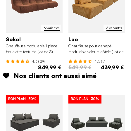
6 variantes
6 variantes
Sokol
Lao
Chauffeuse modulable 1 place
Chauffeuse pour canapé
bouclette texturée (lot de 3)
modulable velours côtelé (Lot de
3)
4.3 (129)
4.5 (17)
849,99 €
549,99 €
439,99 €
Nos clients ont aussi aimé
BON PLAN
-30%
BON PLAN
-30%