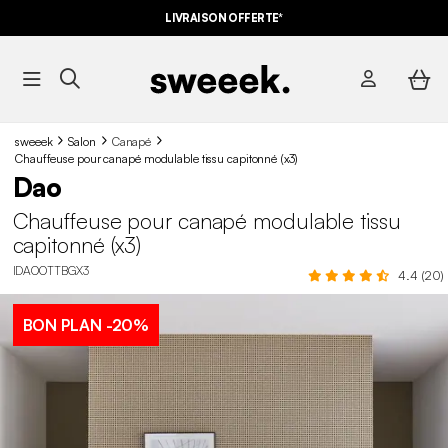
LIVRAISON OFFERTE*
sweeek
Salon
Canapé
Chauffeuse pour canapé modulable tissu capitonné (x3)
Dao
Chauffeuse pour canapé modulable tissu
capitonné (x3)
IDAOOTTBGX3
4.4 (20)
BON PLAN
-20%