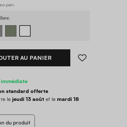
éco-part
.
lanc
OUTER AU PANIER
 immédiate
on standard offerte
tre le
jeudi 13 août
et le
mardi 18
on du produit