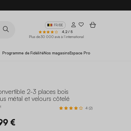
FR/BE
4,2 / 5
Plus de 30 000 avis à l’international
Programme de Fidélité
Nos magasins
Espace Pro
nvertible 2-3 places bois
us métal et velours côtelé
H
4 (2)
99 €