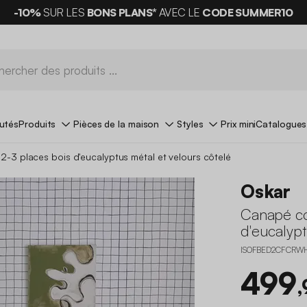
-10%
SUR LES
BONS PLANS*
AVEC LE
CODE SUMMER10
utés
Produits
Pièces de la maison
Styles
Prix mini
Catalogues
2-3 places bois d'eucalyptus métal et velours côtelé
Oskar
Canapé co
d'eucalypt
ISOFBED2CFCRW
499
,