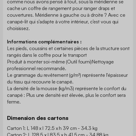
comme nous avons pensé à tout, sous la méridienne se
cache un coffre de rangement pour ranger draps et
couvertures. Méridienne à gauche ou à droite ? Avec ce
canapé-lit qui s’adapte à votre intérieur, c’est vous qui
choisissez.
Informations complémentaires :
Les pieds, coussins et certaines pièces de la structure sont
rangés dans le coffre pour le transport
Produit à monter soi-même (Outil fourni)Nettoyage
professionnel recommandé.
Le grammage du revêtement (g/m²) représente l'épaisseur
du tissu qui recouvre le canapé.
La densité de la mousse (kg/m3) représente le confort du
canapé : Plus une densité est élevée, plus le confort sera
ferme.
Dimension des cartons
Carton 1: L 148 x l 72.5 x h 39 cm - 34.3 kg
Carton 2: L 128.5 x l 83.5 x h 41.5 cm - 34.88 kg