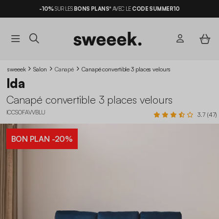
-10%
SUR LES
BONS PLANS*
AVEC LE
CODE SUMMER10
sweeek
Salon
Canapé
Canapé convertible 3 places velours
Ida
Canapé convertible 3 places velours
ICCSOFAVVBLU
3.7 (47)
BON PLAN
-20%