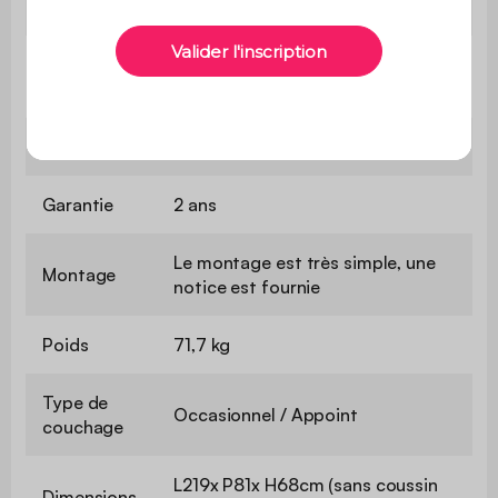
couchage
Poids max.
110kg par place
supporté
Usage
usage domestique uniquement
Garantie
2 ans
Le montage est très simple, une
Montage
notice est fournie
Poids
71,7 kg
Type de
Occasionnel / Appoint
couchage
L219x P81x H68cm (sans coussin
Dimensions