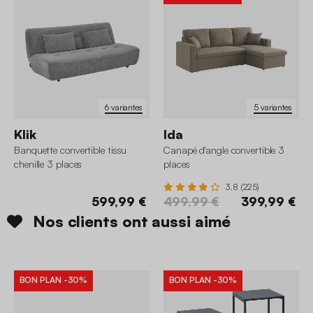
6 variantes
5 variantes
Klik
Ida
Banquette convertible tissu
Canapé d'angle convertible 3
chenille 3 places
places
3.8 (225)
599,99 €
499,99 €
399,99 €
Nos clients ont aussi aimé
BON PLAN
-30%
BON PLAN
-30%