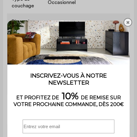
Occasionnel
couchage
Dimension
✖
du
L 191,5 x P 132,5 cm
couchage
Accueil
Ferme
literie
Epaisseur
du
10 cm
couchage
Longueur
du
191,5 cm
couchage
Largeur du
132,5 cm