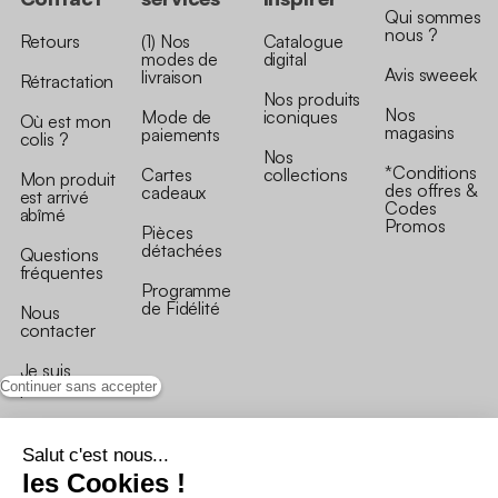
Qui sommes
nous ?
Retours
(1) Nos
Catalogue
modes de
digital
Avis sweeek
livraison
Rétractation
Nos produits
Nos
Mode de
iconiques
Où est mon
magasins
paiements
colis ?
Nos
*Conditions
Cartes
collections
Mon produit
des offres &
cadeaux
est arrivé
Codes
abîmé
Promos
Pièces
détachées
Questions
fréquentes
Programme
de Fidélité
Nous
contacter
Je suis
professionnel
Continuer sans accepter
Salut c'est nous...
les Cookies !