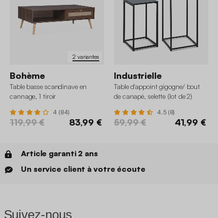
2 variantes
Bohème
Industrielle
Table basse scandinave en
Table d'appoint gigogne/ bout
cannage, 1 tiroir
de canapé, selette (lot de 2)
4 (84)
4.5 (8)
119,99 €
83,99 €
59,99 €
41,99 €
Article garanti 2 ans
Un service client à votre écoute
Suivez-nous