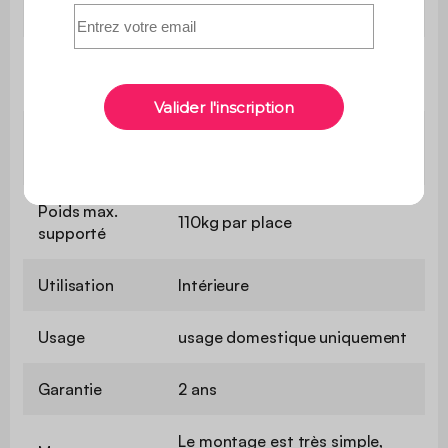
couchage
Longueur du
195 cm
couchage
Largeur du
118 cm
couchage
Poids max.
110kg par place
supporté
Utilisation
Intérieure
Usage
usage domestique uniquement
Garantie
2 ans
Le montage est très simple,