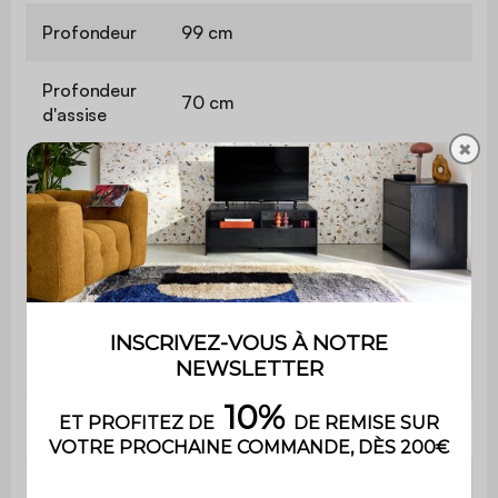
Profondeur
99 cm
Profondeur
70 cm
d'assise
✖
Confort de
Equilibré
l'assise
Convertible
Oui
Type de
Occasionnel
couchage
Accueil literie
Equilibré
Epaisseur du
8 cm