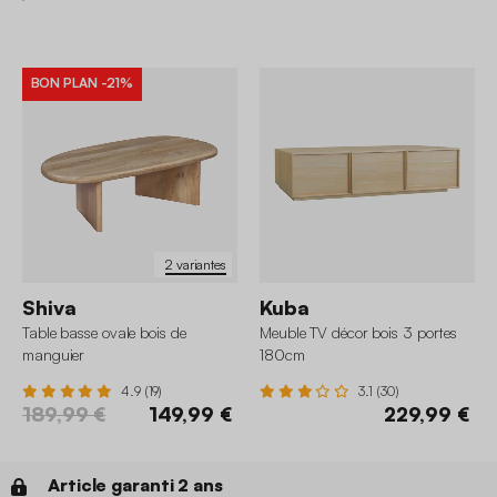
BON PLAN
-21%
2 variantes
Shiva
Kuba
Table basse ovale bois de
Meuble TV décor bois 3 portes
manguier
180cm
4.9 (19)
3.1 (30)
189,99 €
149,99 €
229,99 €
Article garanti 2 ans