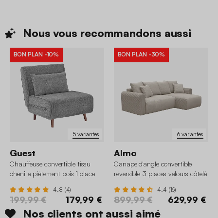
Nous vous recommandons
aussi
BON PLAN
-10%
BON PLAN
-30%
5 variantes
6 variantes
Guest
Almo
Chauffeuse convertible tissu
Canapé d'angle convertible
chenille piètement bois 1 place
réversible 3 places velours côtelé
4.8 (4)
4.4 (16)
199,99 €
179,99 €
899,99 €
629,99 €
Nos clients ont aussi aimé