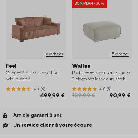
BON PLAN
-30%
6 variantes
5 variantes
Feel
Wallas
Canapé 3 places convertible
Pouf, repose-pieds pour canapé
velours côtelé
2 places Wallas velours côtelé
4.4 (61)
4.8 (6)
499,99 €
129,99 €
90,99 €
Article garanti 2 ans
Un service client à votre écoute