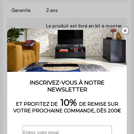
Garantie
2 ans
Le produit est livré en kit à monter
Montage
✖
soi-même. Une notice est fournie
Dimensions
table
L34 x l34 x H74cm
(haute)
Dimensions
table
L30 x l30 x H54cm
(petite)
Hauteur
54/ 74cm
des pieds
Poids
5kg