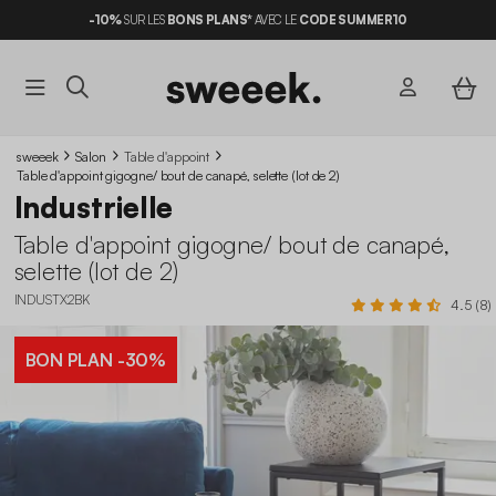
-10%
SUR LES
BONS PLANS*
AVEC LE
CODE SUMMER10
sweeek
Salon
Table d'appoint
Table d'appoint gigogne/ bout de canapé, selette (lot de 2)
Industrielle
Table d'appoint gigogne/ bout de canapé,
selette (lot de 2)
INDUSTX2BK
4.5 (8)
BON PLAN
-30%