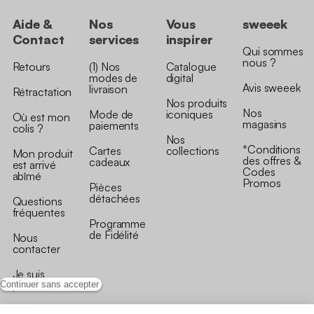
Aide &
Nos
Vous
sweeek
Contact
services
inspirer
Qui sommes
nous ?
Retours
(1) Nos
Catalogue
modes de
digital
Avis sweeek
livraison
Rétractation
Nos produits
Nos
Mode de
iconiques
Où est mon
magasins
paiements
colis ?
Nos
*Conditions
Cartes
collections
Mon produit
des offres &
cadeaux
est arrivé
Codes
abîmé
Promos
Pièces
détachées
Questions
fréquentes
Programme
de Fidélité
Nous
contacter
Je suis
professionnel
Continuer sans accepter