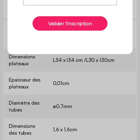
Informations techniques
Dimensions
L34 x l34 cm /L30 x l30cm
plateaux
Epaisseur des
0,01cm
plateaux
Diamètre des
ø0.7mm
tubes
Dimensions
1,6 x 1,6cm
des tubes