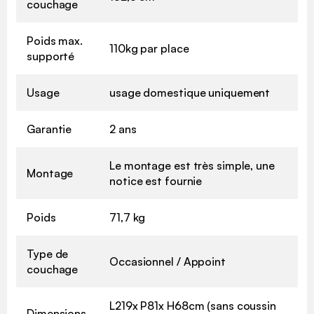
couchage
Poids max.
110kg par place
supporté
Usage
usage domestique uniquement
Garantie
2 ans
Le montage est très simple, une
Montage
notice est fournie
Poids
71,7 kg
Type de
Occasionnel / Appoint
couchage
L219x P81x H68cm (sans coussin
Dimensions