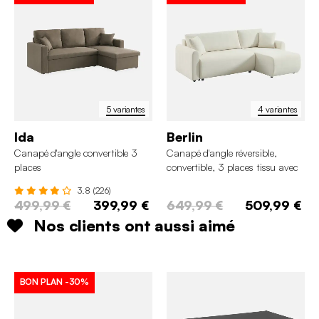
5 variantes
4 variantes
Ida
Berlin
Canapé d'angle convertible 3
Canapé d'angle réversible,
places
convertible, 3 places tissu avec
coffre
3.8 (226)
499,99 €
399,99 €
649,99 €
509,99 €
Nos clients ont aussi aimé
BON PLAN
-30%