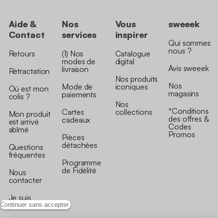
Aide &
Nos
Vous
sweeek
Contact
services
inspirer
Qui sommes
nous ?
Retours
(1) Nos
Catalogue
modes de
digital
Avis sweeek
livraison
Rétractation
Nos produits
Nos
Mode de
iconiques
Où est mon
magasins
paiements
colis ?
Nos
*Conditions
Cartes
collections
Mon produit
des offres &
cadeaux
est arrivé
Codes
abîmé
Promos
Pièces
détachées
Questions
fréquentes
Programme
de Fidélité
Nous
contacter
Je suis
professionnel
Continuer sans accepter