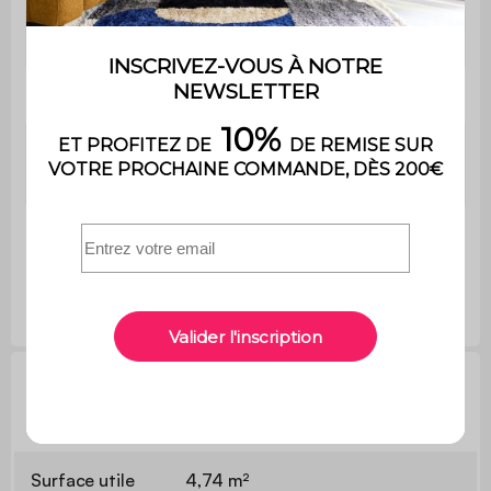
Extérieures
267 x 181 cm (4,83m²)
Intérieures
265 x 179 cm (4,74m²)
Surface nécessaire à
2,77 x 1,91 m
la pose
Possible avec cadenas
Fermeture
(non fourni)
Informations techniques
Surface utile
4,74 m²