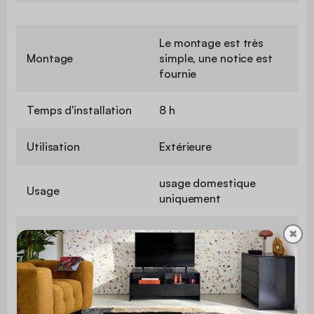
Le montage est très
Montage
simple, une notice est
fournie
Temps d'installation
8 h
Utilisation
Extérieure
usage domestique
Usage
uniquement
✖
Garantie
2 ans
Extérieures hors tout
277 x 194,5 x 203 cm
(débords toit
(5,29m²)
compris)