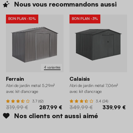
Nous vous recommandons
aussi
BON PLAN
-10%
BON PLAN
-3%
4 variantes
Ferrain
Calaisis
Abri de jardin métal 5,29m²
Abri de jardin métal 7,06m²
avec kit d'ancrage
avec kit d'ancrage
3.7 (62)
3.4 (24)
319,99 €
287,99 €
349,99 €
339,99 €
Nos clients ont aussi aimé