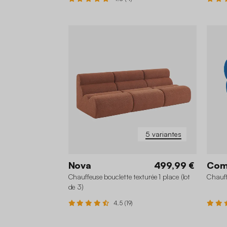
+1
5 variantes
Nova
499,99 €
Co
Chauffeuse bouclette texturée 1 place (lot
Chauff
de 3)
4.5 (19)