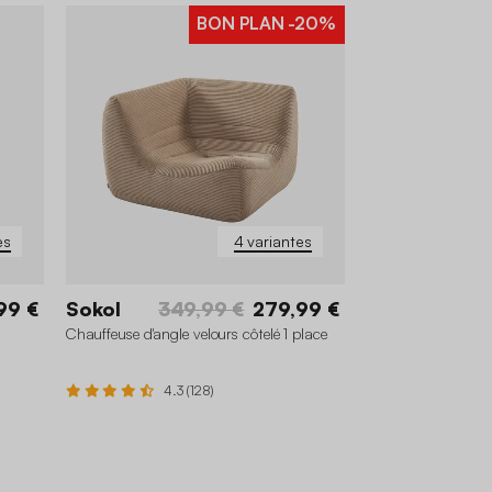
BON PLAN
-20%
es
4 variantes
99 €
Sokol
349,99 €
279,99 €
Chauffeuse d'angle velours côtelé 1 place
4.3 (128)