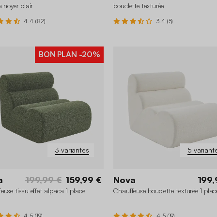
a noyer clair
bouclette texturée
4.4 (82)
3.4 (5)
BON PLAN
-20%
3 variantes
5 variant
a
199,99 €
159,99 €
Nova
199,
euse tissu effet alpaca 1 place
Chauffeuse bouclette texturée 1 plac
4.5 (19)
4.5 (19)