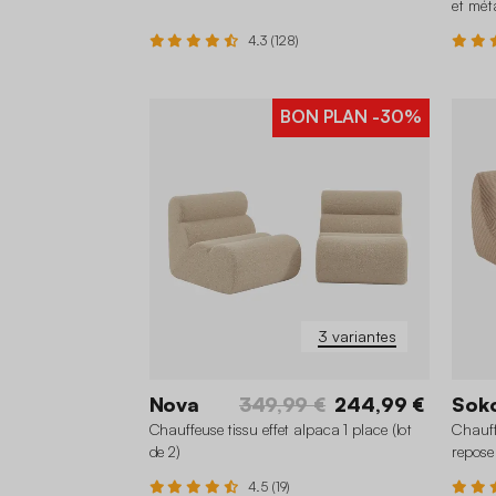
et mét
4.3 (128)
BON PLAN
-30%
3 variantes
Nova
349,99 €
244,99 €
Sok
Chauffeuse tissu effet alpaca 1 place (lot
Chauff
de 2)
repose
4.5 (19)