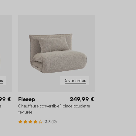
es
5 variantes
99 €
Fleeep
249,99 €
e
Chauffeuse convertible 1 place bouclette
texturée
3.8 (12)