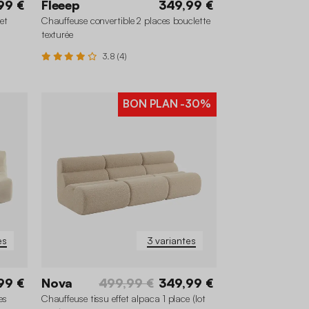
99 €
Fleeep
349,99 €
et
Chauffeuse convertible 2 places bouclette
texturée
3.8 (4)
BON PLAN
-30%
es
3 variantes
99 €
Nova
499,99 €
349,99 €
es
Chauffeuse tissu effet alpaca 1 place (lot