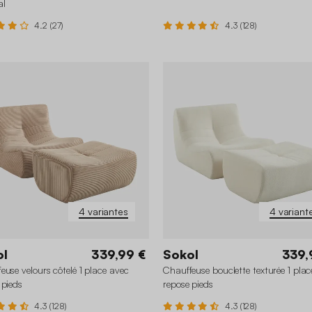
al
4.2 (27)
4.3 (128)
4 variantes
4 variant
ol
339,99 €
Sokol
339,
euse velours côtelé 1 place avec
Chauffeuse bouclette texturée 1 pla
 pieds
repose pieds
4.3 (128)
4.3 (128)