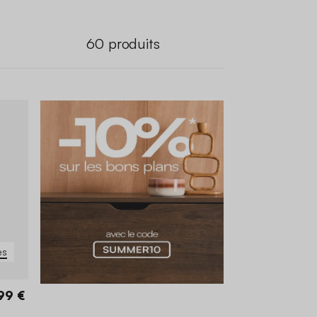
60
produits
es
99 €