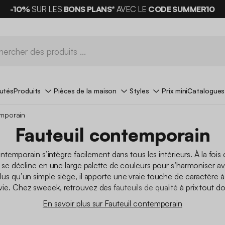
-10%
SUR LES
BONS PLANS*
AVEC LE
CODE SUMMER10
utés
Produits
Pièces de la maison
Styles
Prix mini
Catalogues
emporain
Fauteuil contemporain
ntemporain s’intègre facilement dans tous les intérieurs. À la fois
 il se décline en une large palette de couleurs pour s’harmoniser a
lus qu’un simple siège, il apporte une vraie touche de caractère 
vie. Chez sweeek, retrouvez des
fauteuils de qualité
à prix tout do
En savoir plus sur Fauteuil contemporain