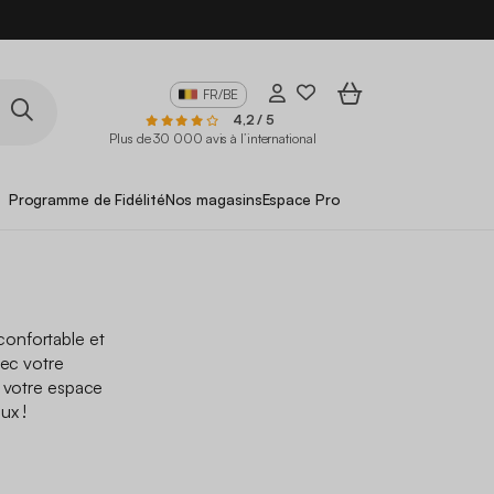
FR/BE
4,2 / 5
Plus de 30 000 avis à l’international
Programme de Fidélité
Nos magasins
Espace Pro
 confortable et
vec votre
à votre espace
ux !