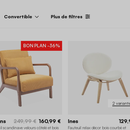
Convertible
Plus de filtres
BON PLAN
-36%
2 variant
ns
249,99 €
160,99 €
Ines
129,
il scandinave velours côtelé et bois
Fauteuil relax décor bois courbé et