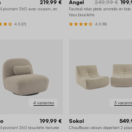
a
219,99 €
Angel
249,99 €
199,
il pivotant 360 avec coussin, en
Fauteuil relax pieds arrondis en bois 
tissu bouclette
4.5 (21)
4.5 (18)
4 variantes
3 variant
no
199,99 €
Sokol
549,
il pivotant 360 bouclette texturée
Chauffeuse velours déperlant 2 plac