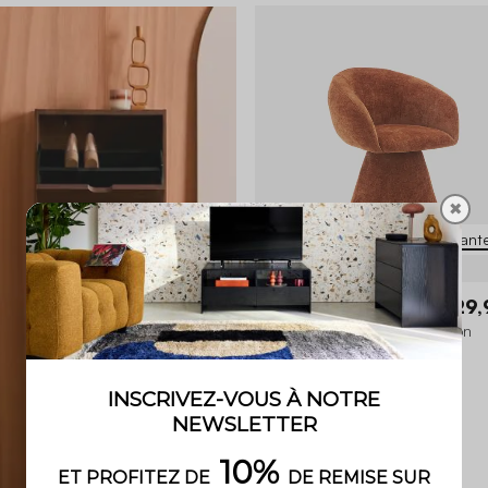
+2
✖
4 variant
Assia
129,
Fauteuil pivotant 180° tissu coton