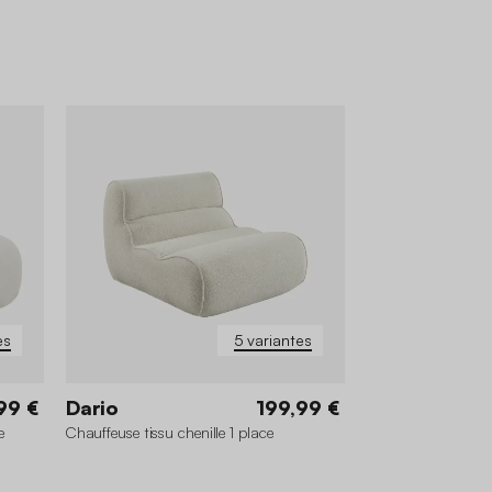
es
5 variantes
99 €
Dario
199,99 €
e
Chauffeuse tissu chenille 1 place