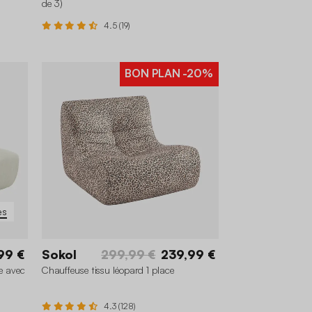
de 3)
4.5 (19)
BON PLAN
-20%
es
99 €
Sokol
299,99 €
239,99 €
ce avec
Chauffeuse tissu léopard 1 place
4.3 (128)