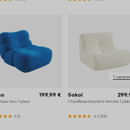
7 variant
mo
199,99 €
Sokol
299,
euse tissu 1 place
Chauffeuse bouclette texturée 1 plac
5 (1)
4.3 (128)