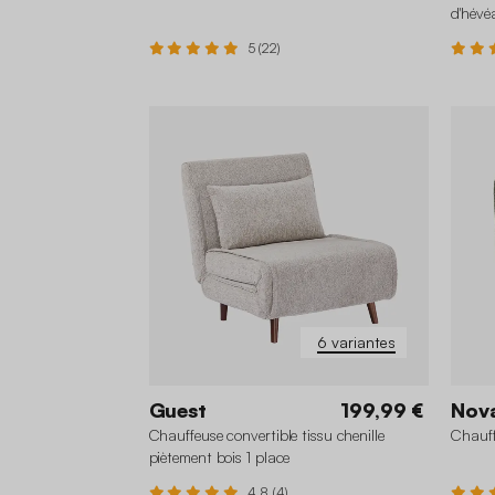
d'hévé
5 (22)
6 variantes
Guest
199,99 €
Nov
Chauffeuse convertible tissu chenille
Chauff
piètement bois 1 place
4.8 (4)