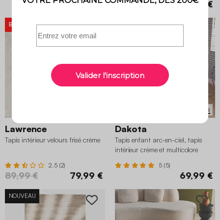
109,99 €
199,99 €
BON PLAN
-11%
Fabriqué en Belgique
3 variantes
2 variantes
Lawrence
Dakota
Tapis intérieur velours frisé crème
Tapis enfant arc-en-ciel, tapis
intérieur crème et multicolore
2.5 (2)
5 (5)
89,99 €
79,99 €
69,99 €
NOUVEAU