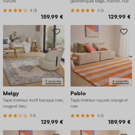
naturel
géométriques beige, marron, noir
4 (3)
5 (1)
159,99 €
129,99 €
3 variantes
4 variantes
Melgy
Pablo
Tapis intérieur motif baroque rose,
Tapis intérieur rayures orange et
rouge et bleu
rose
3 (1)
5 (1)
129,99 €
189,99 €