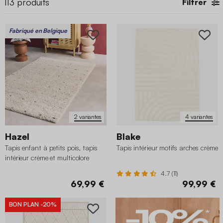
113
produits
Filtrer
Fabriqué en Belgique
2 variantes
4 variantes
Hazel
Blake
Tapis enfant à petits pois, tapis
Tapis intérieur motifs arches crème
intérieur crème et multicolore
4.7 (11)
69,99 €
99,99 €
BON PLAN
-20%