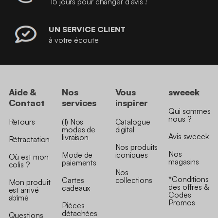
15 jours pour changer d’avis !
UN SERVICE CLIENT
à votre écoute
Aide &
Nos
Vous
sweeek
Contact
services
inspirer
Qui sommes
nous ?
Retours
(1) Nos
Catalogue
modes de
digital
Avis sweeek
livraison
Rétractation
Nos produits
Nos
Mode de
iconiques
Où est mon
magasins
paiements
colis ?
Nos
*Conditions
Cartes
collections
Mon produit
des offres &
cadeaux
est arrivé
Codes
abîmé
Promos
Pièces
détachées
Questions