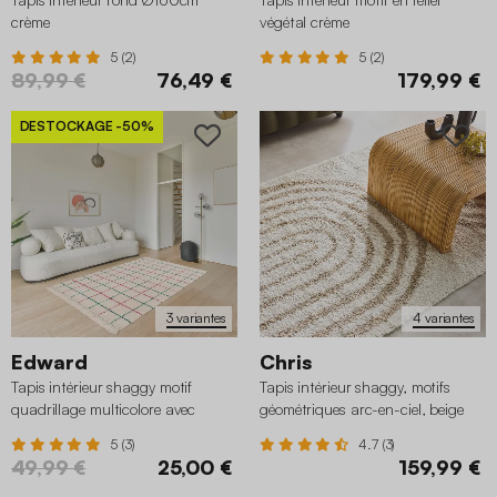
crème
végétal crème
5 (2)
5 (2)
89,99 €
76,49 €
179,99 €
DESTOCKAGE
-50%
3 variantes
4 variantes
Edward
Chris
Tapis intérieur shaggy motif
Tapis intérieur shaggy, motifs
quadrillage multicolore avec
géométriques arc-en-ciel, beige
franges
5 (3)
4.7 (3)
49,99 €
25,00 €
159,99 €