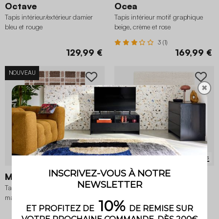
Octave
Ocea
Tapis intérieur/extérieur damier
Tapis intérieur motif graphique
bleu et rouge
beige, crème et rose
3 (1)
129,99 €
169,99 €
NOUVEAU
✖
3 variantes
3 variantes
Miro
Rio
Tapis intérieur motif quadrillage
Tapis intérieur motif avec relief
marron et rose
crème