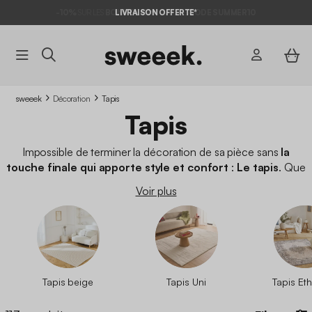
-10%
SUR LES
BONS PLANS*
AVEC LE
CODE SUMMER10
sweeek
Décoration
Tapis
Tapis
Impossible de terminer la décoration de sa pièce sans
la
touche finale qui apporte style et confort
:
Le tapis
. Que
ce soit dans le
salon
ou dans une
chambre
, il habille le sol,
Voir plus
rend l’espace plus chaleureux
. Retrouvez dans notre
catalogue une sélection de tapis d’intérieur au style ethnique,
berbère ou damier. Des poils courts, des shaggy, rond ou
rectangulaire, des modèles tendance à petit prix.
Tapis beige
Tapis Uni
Tapis Et