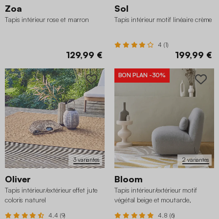
Zoa
Sol
Tapis intérieur rose et marron
Tapis intérieur motif linéaire crème
4 (1)
129,99 €
199,99 €
BON PLAN
-30%
3 variantes
2 variantes
Oliver
Bloom
Tapis intérieur/extérieur effet jute
Tapis intérieur/extérieur motif
coloris naturel
végétal beige et moutarde,
polyester recyclé
4.4 (9)
4.8 (6)