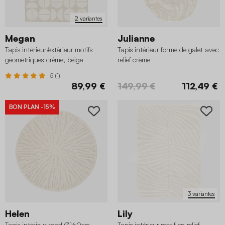
2 variantes
Megan
Julianne
Tapis intérieur/extérieur motifs
Tapis intérieur forme de galet avec
géométriques crème, beige
relief crème
5 (1)
89,99 €
149,99 €
112,49 €
BON PLAN
-15%
3 variantes
Helen
Lily
Tapis intérieur rond Ø160cm
Tapis intérieur motif en relief