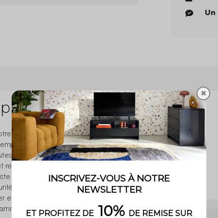
Un 
✖
 produit
tre intérieur élégant et
temporain et minimaliste a
tes vos attentes. Doté
t relaxation seront au
te et solide en peuplier
ité et stabilité. Ne
et d’embellir votre
gamme se décline en