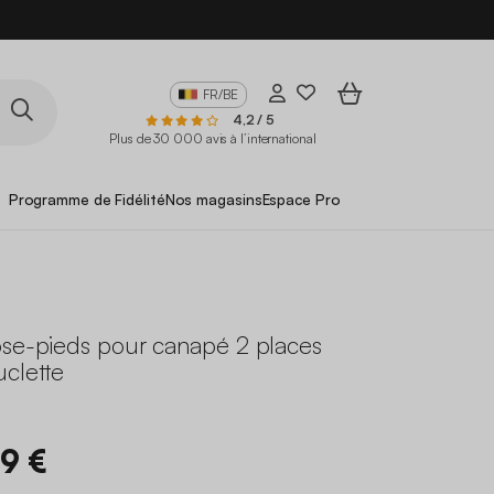
FR/BE
4,2 / 5
Plus de 30 000 avis à l’international
Programme de Fidélité
Nos magasins
Espace Pro
ose-pieds pour canapé 2 places
uclette
99 €