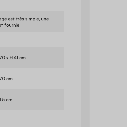
ge est très simple, une
st fournie
 70 x H 41 cm
 70 cm
H 5 cm