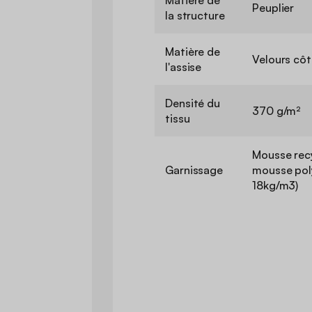
Matière de
Peuplier
la structure
Matière de
Velours côt
l'assise
Densité du
370 g/m²
tissu
Mousse recy
Garnissage
mousse poly
18kg/m3)