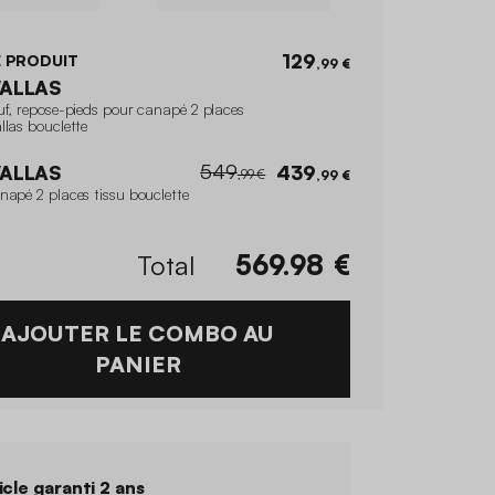
129
 PRODUIT
,99 €
ALLAS
uf, repose-pieds pour canapé 2 places
llas bouclette
549
ALLAS
439
,99 €
,99 €
napé 2 places tissu bouclette
Total
569.98
€
AJOUTER LE COMBO AU
PANIER
icle garanti 2 ans