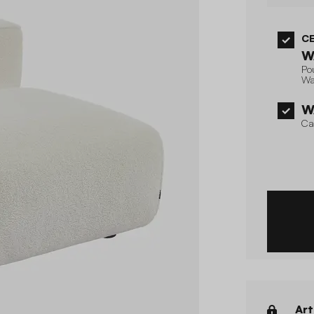
CE
W
Po
Wa
W
Ca
Art