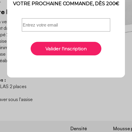
.
te la différence
velours côtelé ultra doux,
nt dans votre salon.
é 2 places Wallas, il sert de
sise supplémentaire quand
nimaliste et élégant, il
se à votre déco tout en
éable à vivre. On craque
s :
LAS 2 places
ver sous l'assise
Densité
Mousse p