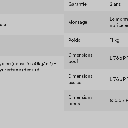
Garantie
2 ans
Le monta
Montage
elé
notice e
Poids
11 kg
Dimensions
L 76 x P
pouf
clée (densité : 50kg/m3) +
uréthane (densité :
Dimensions
L 76 x P
assise
Dimensions
Ø 5,5 x 
pieds