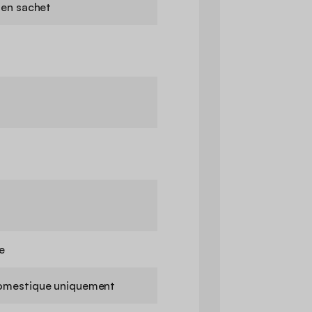
 en sachet
e
omestique uniquement