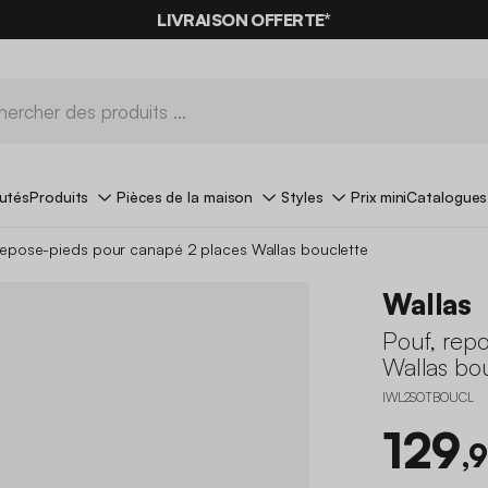
-10%
SUR LES
BONS PLANS*
LIVRAISON OFFERTE*
AVEC LE
CODE SUMMER10
utés
Produits
Pièces de la maison
Styles
Prix mini
Catalogues
repose-pieds pour canapé 2 places Wallas bouclette
Wallas
Pouf, rep
Wallas bo
IWL2SOTBOUCL
129
,