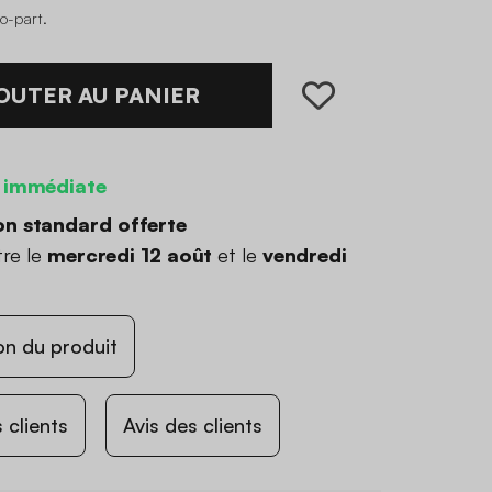
co-part
.
OUTER AU PANIER
 immédiate
on standard offerte
tre le
mercredi 12 août
et le
vendredi
on du produit
 clients
Avis des clients