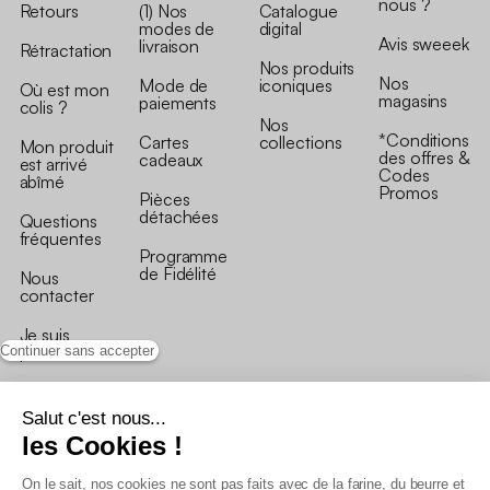
nous ?
Retours
(1) Nos
Catalogue
modes de
digital
Avis sweeek
livraison
Rétractation
Nos produits
Nos
Mode de
iconiques
Où est mon
magasins
paiements
colis ?
Nos
*Conditions
Cartes
collections
Mon produit
des offres &
cadeaux
est arrivé
Codes
abîmé
Promos
Pièces
détachées
Questions
fréquentes
Programme
de Fidélité
Nous
contacter
Je suis
professionnel
Continuer sans accepter
Salut c'est nous...
les Cookies !
On le sait, nos cookies ne sont pas faits avec de la farine, du beurre et
Conditions générales de vente