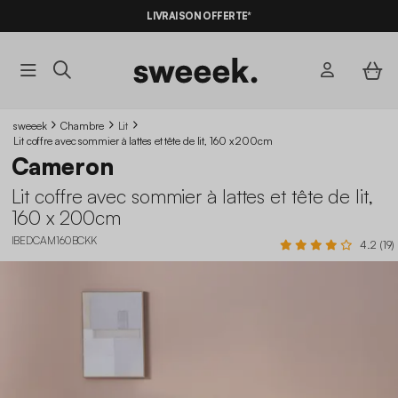
-10%
SUR LES
BONS PLANS*
LIVRAISON OFFERTE*
AVEC LE
CODE SUMMER10
sweeek
Chambre
Lit
Lit coffre avec sommier à lattes et tête de lit, 160 x 200cm
Cameron
Lit coffre avec sommier à lattes et tête de lit,
160 x 200cm
IBEDCAM160BCKK
4.2 (19)