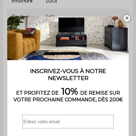
structure
D20)
Couleur
kaki
✖
Taille
160 x 200 cm
Nombre de
2
places
Lit coffre
Oui
Coffre de
Oui
rangement
Nombre de
26
lattes