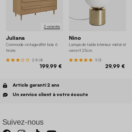
2 variantes
Juliana
Nino
Commode vintage effet bois 6
Lampe de table intérieur métal et
tiroirs
verre H 25cm
2.8 (4)
5 (1)
199,99 €
29,99 €
Article garanti 2 ans
Un service client à votre écoute
Suivez-nous