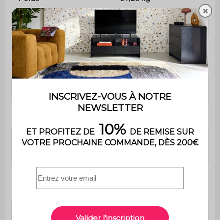
✖
Poids max. supporté
50 kg
Utilisation
Intérieure
Usage
usage domestique uniquement
Garantie
2 ans
Le montage est très simple, une
Montage
notice est fournie
Nombre de
5 (dont un central de renfort)
pieds
Matière des
Pin massif