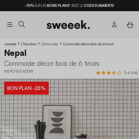
-10%
SUR LES
BONS PLANS*
AVEC LE
CODE SUMMER10
sweeek
Chambre
Commode
Commode décor bois de 6 tiroirs
Nepal
Commode décor bois de 6 tiroirs
INEPCHEST6DDW
3.4 (44)
BON PLAN
-25%