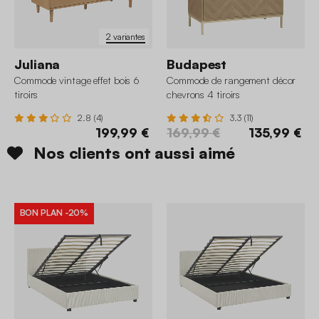
2 variantes
Juliana
Budapest
Commode vintage effet bois 6
Commode de rangement décor
tiroirs
chevrons 4 tiroirs
2.8 (4)
3.3 (11)
199,99 €
169,99 €
135,99 €
Nos clients ont aussi aimé
BON PLAN
-20%