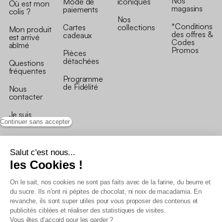
Nos
Mode de
iconiques
Où est mon
magasins
paiements
colis ?
Nos
*Conditions
Cartes
collections
Mon produit
des offres &
cadeaux
est arrivé
Codes
abîmé
Promos
Pièces
détachées
Questions
fréquentes
Programme
de Fidélité
Nous
contacter
Je suis
professionnel
Continuer sans accepter
Salut c'est nous...
les Cookies !
On le sait, nos cookies ne sont pas faits avec de la farine, du beurre et
Conditions générales de vente
du sucre. Ils n’ont ni pépites de chocolat, ni noix de macadamia. En
Conditions générales du programme de fidélité
revanche, ils sont super utiles pour vous proposer des contenus et
Charte de données personnelles
publicités ciblées et réaliser des statistiques de visites.
Conditions générales de vente Pro
Vous êtes d’accord pour les garder ?