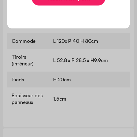
pieds
Couleur des
Décor bois de noyer
pieds
Commode
L 120x P 40 H 80cm
Tiroirs
L 52,8 x P 28,5 x H9,9cm
(intérieur)
Pieds
H 20cm
Epaisseur des
1,5cm
panneaux