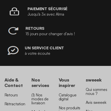
PAIEMENT SÉCURISÉ
Jusqu'à 3x avec Alma
RETOURS
15 jours pour changer d’avis !
UN SERVICE CLIENT
à votre écoute
Aide &
Nos
Vous
sweeek
Contact
services
inspirer
Qui sommes
nous ?
Retours
(1) Nos
Catalogue
modes de
digital
Avis sweeek
livraison
Rétractation
Nos produits