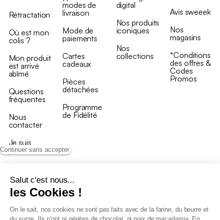
modes de
digital
Avis sweeek
livraison
Rétractation
Nos produits
Nos
Mode de
iconiques
Où est mon
magasins
paiements
colis ?
Nos
*Conditions
Cartes
collections
Mon produit
des offres &
cadeaux
est arrivé
Codes
abîmé
Promos
Pièces
détachées
Questions
fréquentes
Programme
de Fidélité
Nous
contacter
Je suis
professionnel
Continuer sans accepter
Salut c'est nous...
les Cookies !
On le sait, nos cookies ne sont pas faits avec de la farine, du beurre et
Conditions générales de vente
du sucre. Ils n’ont ni pépites de chocolat, ni noix de macadamia. En