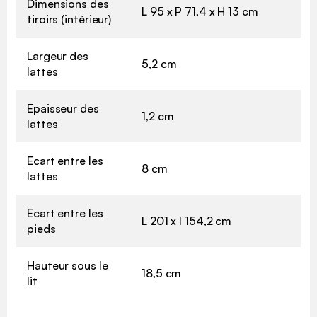
Dimensions des
L 95 x P 71,4 x H 13 cm
tiroirs (intérieur)
Largeur des
5,2 cm
lattes
Epaisseur des
1,2 cm
lattes
Ecart entre les
8 cm
lattes
Ecart entre les
L 201 x l 154,2 cm
pieds
Hauteur sous le
18,5 cm
lit