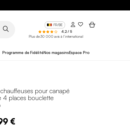
FR/BE
4,2 / 5
Plus de 30 000 avis à l’international
Programme de Fidélité
Nos magasins
Espace Pro
chauffeuses pour canapé
 4 places bouclette
O
99 €