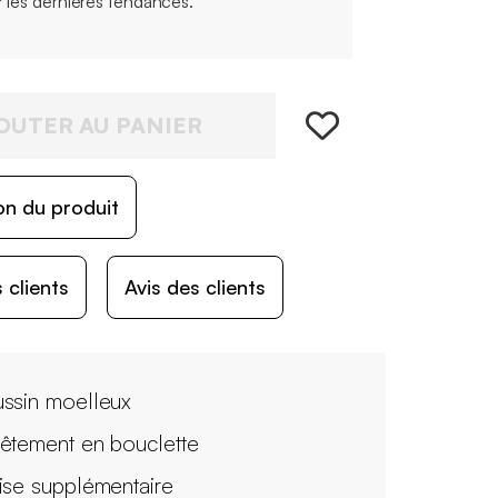
r les dernières tendances.
OUTER AU PANIER
on du produit
 clients
Avis des clients
ssin moelleux
êtement en bouclette
ise supplémentaire