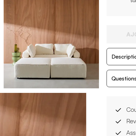
su
AJ
Descripti
Questions
Cou
Rev
Ass