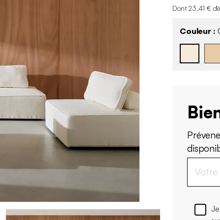
Dont 23,41 € d'
Couleur :
Bien
Prévene
disponi
Je