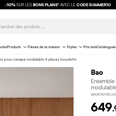
-10%
SUR LES
BONS PLANS*
AVEC LE
CODE SUMMER10
utés
Produits
Pièces de la maison
Styles
Prix mini
Catalogues
es pour canapé modulable 4 places bouclette
Bao
Ensemble 
modulable
IBAOPCKOTBCLIV
649
,