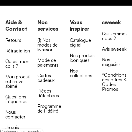
Aide &
Nos
Vous
sweeek
Contact
services
inspirer
Qui sommes
nous ?
Retours
(1) Nos
Catalogue
modes de
digital
Avis sweeek
livraison
Rétractation
Nos produits
Nos
Mode de
iconiques
Où est mon
magasins
paiements
colis ?
Nos
*Conditions
Cartes
collections
Mon produit
des offres &
cadeaux
est arrivé
Codes
abîmé
Promos
Pièces
détachées
Questions
fréquentes
Programme
de Fidélité
Nous
contacter
Je suis
professionnel
Continuer sans accepter