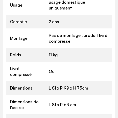
usage domestique
Usage
uniquement
Garantie
2 ans
Pas de montage : produit livré
Montage
compressé
Poids
11 kg
Livré
Oui
compressé
Dimensions
L 81 x P 99 x H 75cm
Dimensions de
L 81 x P 63 cm
l'assise