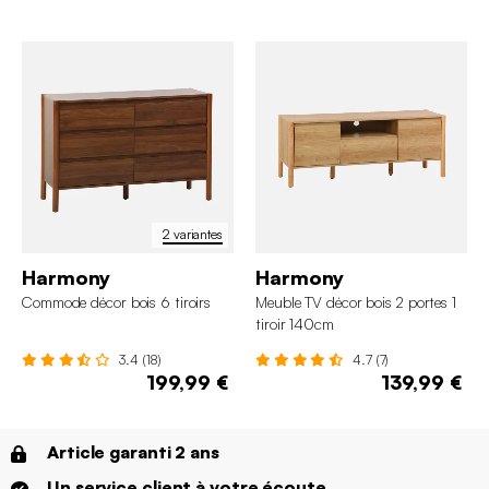
2 variantes
Harmony
Harmony
Commode décor bois 6 tiroirs
Meuble TV décor bois 2 portes 1
tiroir 140cm
3.4 (18)
4.7 (7)
199,99 €
139,99 €
Article garanti 2 ans
Un service client à votre écoute