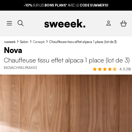
-10%
SUR LES
BONS PLANS*
AVEC LE
CODE SUMMER10
sweeek
Salon
Canapé
Chauffeuse tissu effet alpaca 1 place (lot de 3)
Nova
Chauffeuse tissu effet alpaca 1 place (lot de 3)
INOVACHRALPKAKX3
4.5 (19)