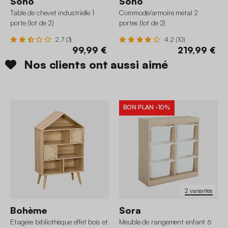
Soho
Soho
Table de chevet industrielle 1
Commode/armoire métal 2
porte (lot de 2)
portes (lot de 2)
2.7 (3)
4.2 (10)
99,99 €
219,99 €
Nos clients ont aussi aimé
BON PLAN
-10%
2 variantes
Bohème
Sora
Etagère bibliothèque effet bois et
Meuble de rangement enfant 6