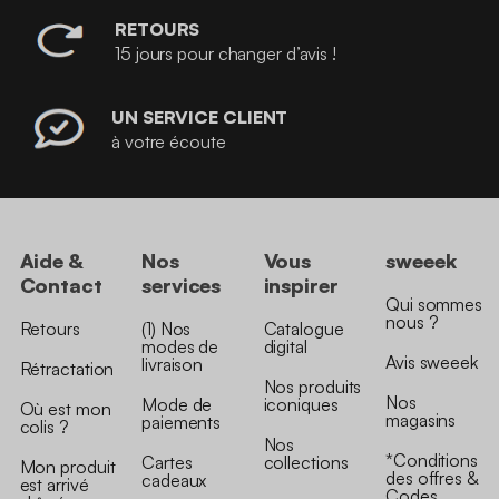
RETOURS
15 jours pour changer d’avis !
UN SERVICE CLIENT
à votre écoute
Aide &
Nos
Vous
sweeek
Contact
services
inspirer
Qui sommes
nous ?
Retours
(1) Nos
Catalogue
modes de
digital
Avis sweeek
livraison
Rétractation
Nos produits
Nos
Mode de
iconiques
Où est mon
magasins
paiements
colis ?
Nos
*Conditions
Cartes
collections
Mon produit
des offres &
cadeaux
est arrivé
Codes