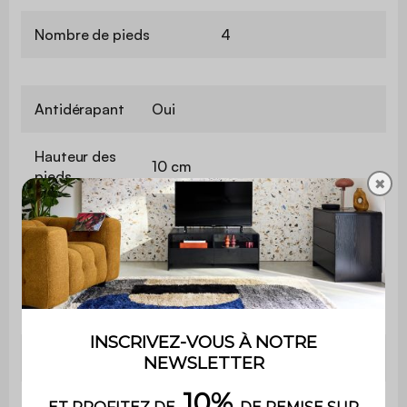
Nombre de pieds
4
Antidérapant
Oui
Hauteur des
10 cm
pieds
✖
Espace entre
28 cm
les pieds
Poids max.
25 kg
supporté
Poids
15 kg
Contient du