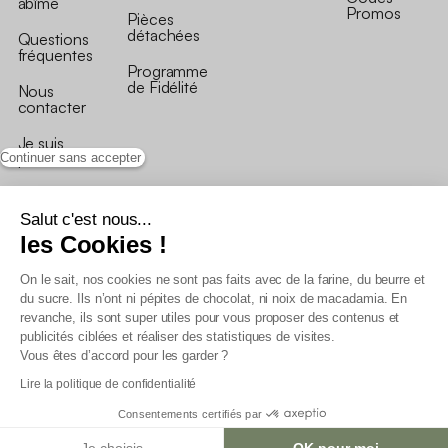
abîmé
Promos
Pièces
détachées
Questions
fréquentes
Programme
de Fidélité
Nous
contacter
Je suis
professionnel
Continuer sans accepter
Salut c'est nous...
les Cookies !
On le sait, nos cookies ne sont pas faits avec de la farine, du beurre et
Conditions générales de vente
du sucre. Ils n’ont ni pépites de chocolat, ni noix de macadamia. En
Conditions générales du programme de fidélité
revanche, ils sont super utiles pour vous proposer des contenus et
Charte de données personnelles
publicités ciblées et réaliser des statistiques de visites.
Conditions générales de vente Pro
Vous êtes d’accord pour les garder ?
Déclaration d’accessibilité
Lire la politique de confidentialité
Consentements certifiés par