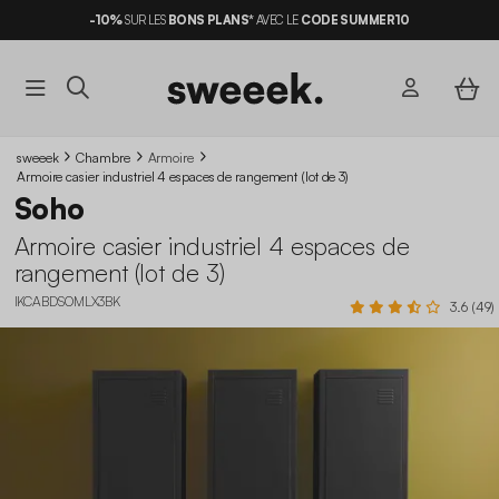
-10%
SUR LES
BONS PLANS*
AVEC LE
CODE SUMMER10
sweeek
Chambre
Armoire
Armoire casier industriel 4 espaces de rangement (lot de 3)
Soho
Armoire casier industriel 4 espaces de
rangement (lot de 3)
IKCABDSOMLX3BK
3.6 (49)