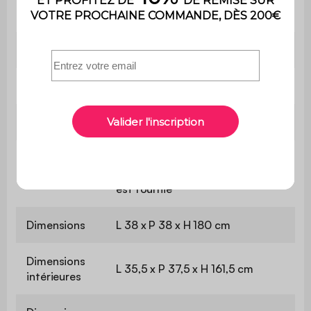
Non
bois
Utilisation
Intérieure
Usage
usage domestique uniquement
Garantie
2 ans
Le produit est livré en kit à
Montage
monter soi-même. Une notice
est fournie
Dimensions
L 38 x P 38 x H 180 cm
Dimensions
L 35,5 x P 37,5 x H 161,5 cm
intérieures