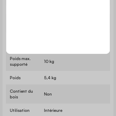
Hauteur des
10 cm
pieds
Espace entre
28 cm
les pieds
Poids max.
10 kg
supporté
Poids
5,4 kg
Contient du
Non
bois
Utilisation
Intérieure