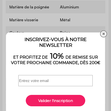
Matière de la poignée
Aluminium
Matière visserie
Métal
Couleur
Beige
✖
Pantone
13-0907
Nombre de porte
1
Porte réversible
Non
Réglable
Oui
Nombre de pieds
4
Antidérapant
Oui