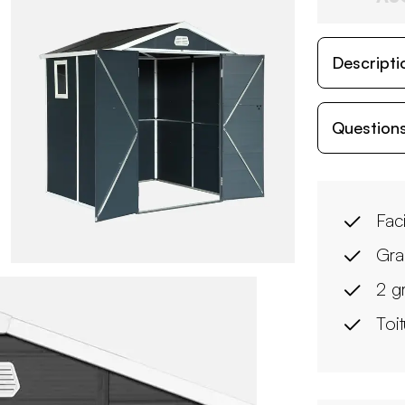
Descripti
Questions
Faci
Gra
2 gr
Toi