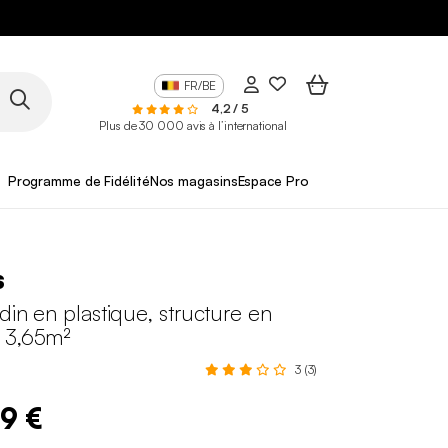
FR/BE
4,2 / 5
Plus de 30 000 avis à l’international
Programme de Fidélité
Nos magasins
Espace Pro
s
rdin en plastique, structure en
 3,65m²
3 (3)
99 €