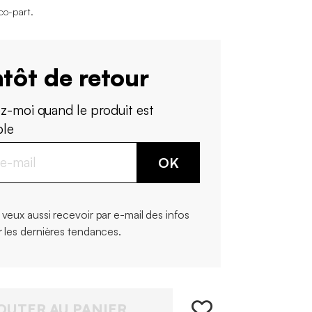
co-part
.
tôt de retour
z-moi quand le produit est
ble
OK
 veux aussi recevoir par e-mail des infos
r les dernières tendances.
OUTER AU PANIER