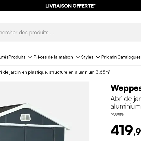
LIVRAISON OFFERTE*
utés
Produits
Pièces de la maison
Styles
Prix mini
Catalogues
i de jardin en plastique, structure en aluminium 3,65m²
Weppe
Abri de ja
aluminium
PS365BK
419
,