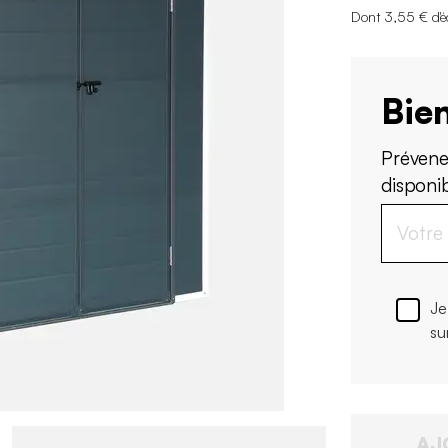
Dont 3,55 € d'é
Bien
Prévene
disponi
Je
su
AJ