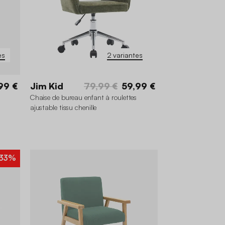
es
2 variantes
99 €
Jim Kid
79,99 €
59,99 €
Chaise de bureau enfant à roulettes
ajustable tissu chenille
33%