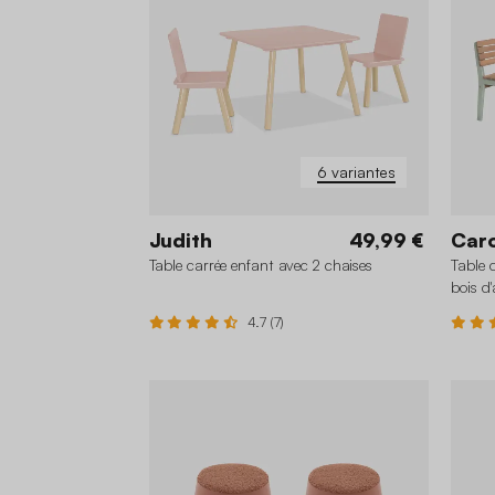
6 variantes
Judith
49,99 €
Caro
Table carrée enfant avec 2 chaises
Table d
bois d
4.7 (7)
+1