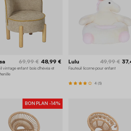
sa
69,99 €
48,99 €
Lulu
49,99 €
37,
il vintage enfant bois d'hévéa et
Fauteuil licorne pour enfant
henille
4 (5)
BON PLAN
-14%