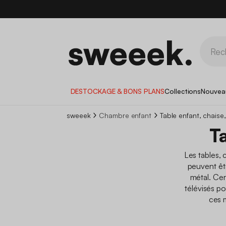
DESTOCKAGE & BONS PLANS
Collections
Nouvea
sweeek
Chambre enfant
Table enfant, chaise
T
Les tables, 
peuvent êtr
métal. Ce
télévisés po
ces 