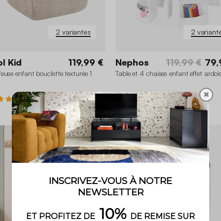
2 variantes
2 variant
l Kid
119,99 €
Nephos
119,99 €
79,
euse enfant bouclette texturée 1
Table et 4 chaises enfant effet ardoi
✖
5 (2)
3.2 (5)