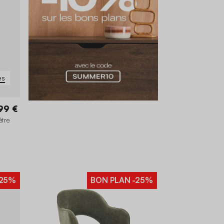
es
99 €
être
25%
BON PLAN
-25%