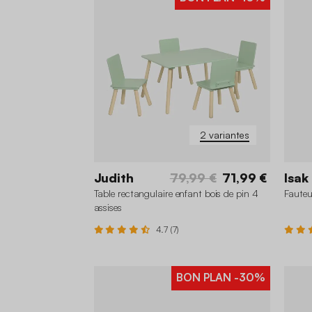
2 variantes
Judith
79,99 €
71,99 €
Isak
Table rectangulaire enfant bois de pin 4
Fauteu
assises
4.7 (7)
BON PLAN
-30%