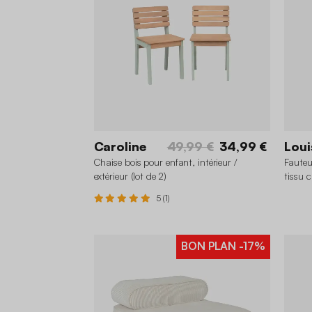
Caroline
49,99 €
34,99 €
Loui
Chaise bois pour enfant, intérieur /
Fauteu
extérieur (lot de 2)
tissu c
5 (1)
BON PLAN
-17%