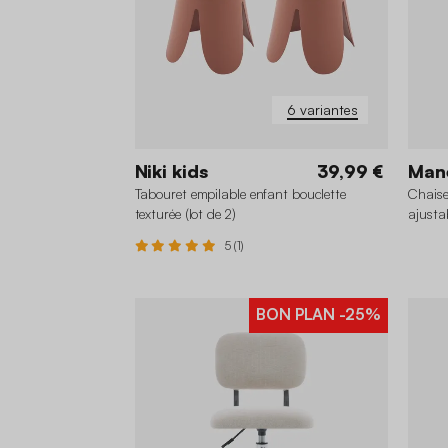
6 variantes
Niki kids
39,99 €
Man
Tabouret empilable enfant bouclette
Chaise
texturée (lot de 2)
ajusta
5 (1)
BON PLAN
-25%
+1