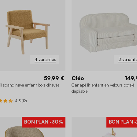
4 variantes
2 variant
59,99 €
Cléo
149,
il scandinave enfant bois d'hévéa
Canapé lit enfant en velours côtelé
dépliable
4.3 (12)
BON PLAN
-30%
BON PLAN
-