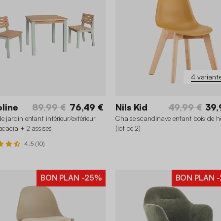
4 variant
line
89,99 €
76,49 €
Nils Kid
49,99 €
39,
e jardin enfant intérieur/extérieur
Chaise scandinave enfant bois de h
'acacia + 2 assises
(lot de 2)
4.5 (10)
BON PLAN
-25%
BON PLAN
-