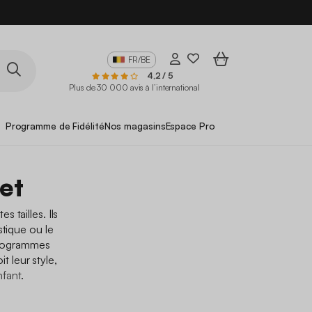
FR/BE
4,2 / 5
Plus de 30 000 avis à l’international
Programme de Fidélité
Nos magasins
Espace Pro
et
 tailles. Ils
stique ou le
programmes
t leur style,
nfant
.