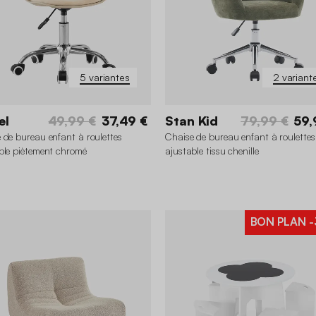
5 variantes
2 variant
el
49,99 €
37,49 €
Stan Kid
79,99 €
59,
 de bureau enfant à roulettes
Chaise de bureau enfant à roulettes
ble piètement chromé
ajustable tissu chenille
BON PLAN
-