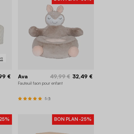
es
99 €
Ava
49,99 €
32,49 €
Fauteuil faon pour enfant
5 (1)
25%
BON PLAN
-25%