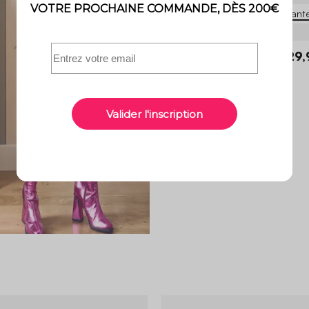
3 variant
Wila
29,
Pouf enfant tissu chenille