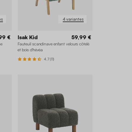
es
4 variantes
99 €
Isak Kid
59,99 €
se
Fauteuil scandinave enfant velours côtelé
et bois d'hévéa
4.7 (11)