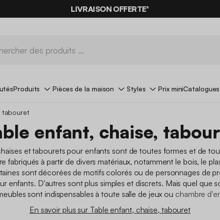
-10%
SUR LES
BONS PLANS*
AVEC LE
CODE SUMMER10
utés
Produits
Pièces de la maison
Styles
Prix mini
Catalogues
, tabouret
able enfant, chaise, tabour
chaises et tabourets pour enfants sont de toutes formes et de toutes
e fabriqués à partir de divers matériaux, notamment le bois, le pla
rtaines sont décorées de motifs colorés ou de personnages de 
ur enfants. D'autres sont plus simples et discrets. Mais quel que soi
meubles sont indispensables à toute salle de jeux ou
chambre d'e
En savoir plus sur Table enfant, chaise, tabouret