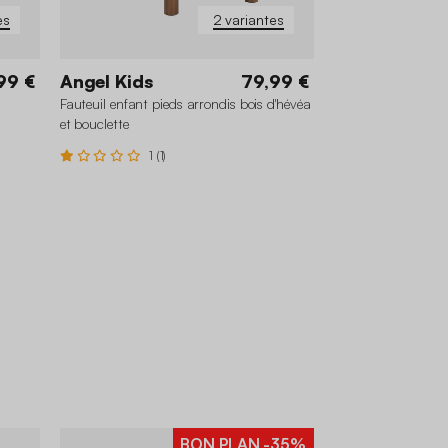
es
2 variantes
99 €
Angel Kids
79,99 €
Fauteuil enfant pieds arrondis bois d'hévéa
et bouclette
1 (1)
BON PLAN
-35%