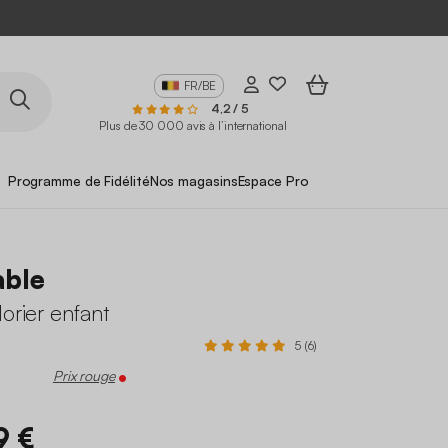
FR/BE
4,2 / 5
Plus de 30 000 avis à l’international
Programme de Fidélité
Nos magasins
Espace Pro
able
lorier enfant
5 (6)
Prix rouge
9 €