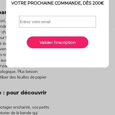
artir à l’aventure
ri, cette coloritable permet
de et de faire des petits
 chaque table, les 3 drôles
leur fidèle compagnon Zak
 aventures les plus folles.
uvent colorier en même
es niveaux et les âges. Cette
e aux grands. Même les
t parfait pour passer du
cologique. Plus besoin
liser des feuilles de papier
.
 : pour découvrir
 potager enchanté, vos petits
nturier de la bande qui