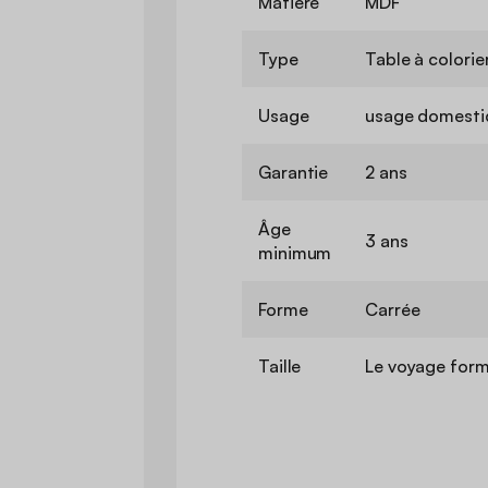
Matière
MDF
Type
Table à colorie
Usage
usage domesti
Garantie
2 ans
Âge
3 ans
minimum
Forme
Carrée
Taille
Le voyage form