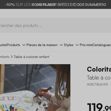
-10%
SUR LES
BONS PLANS*
AVEC LE
CODE SUMMER10
utés
Produits
Pièces de la maison
Styles
Prix mini
Catalogues
nfants
Table à colorier enfant
Colorit
Table à co
IKDSCTBL60VOY
119
,9