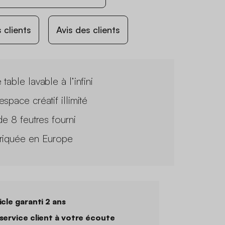
 clients
Avis des clients
table lavable à l’infini
space créatif illimité
de 8 feutres fourni
riquée en Europe
icle garanti 2 ans
service client à votre écoute