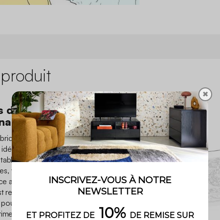
 produit
✖
es débarquent chez
naissez ?
fabricant de jouet du Nord de
 idée de créer la 1ère
able enfant à colorier à
nées, vos minis pourront
ce aux feutres ultra-lavables
t reparti, vos enfants ne
l pour venir à la rescousse
riment un peu trop leur