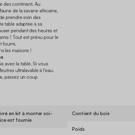
e des continent. Au
faune de la savane africaine,
 de prendre soin des
te table adaptée à sa
amuser pendant des heures et
 amis ! Tout est prévu pour le
t fourni.
ns les maisons !
es
nis avec la table. Si vous
eutres ultralavable à l’eau.
age, passez un coup
ivré en kit à monter soi-
Contient du bois
ce est fournie
Poids