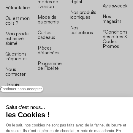
modes de
digital
Avis sweeek
livraison
Rétractation
Nos produits
Nos
Mode de
iconiques
Où est mon
magasins
paiements
colis ?
Nos
*Conditions
Cartes
collections
Mon produit
des offres &
cadeaux
est arrivé
Codes
abîmé
Promos
Pièces
détachées
Questions
fréquentes
Programme
de Fidélité
Nous
contacter
Je suis
professionnel
Continuer sans accepter
Salut c'est nous...
les Cookies !
On le sait, nos cookies ne sont pas faits avec de la farine, du beurre et
Conditions générales de vente
du sucre. Ils n’ont ni pépites de chocolat, ni noix de macadamia. En
Conditions générales du programme de fidélité