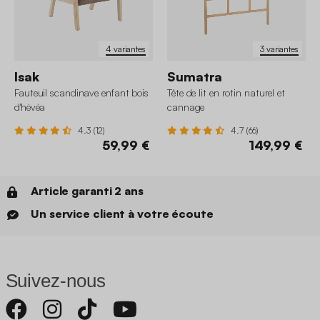
4 variantes
3 variantes
Isak
Sumatra
Fauteuil scandinave enfant bois
Tête de lit en rotin naturel et
d'hévéa
cannage
4.3 (12)
4.7 (66)
59,99 €
149,99 €
Article garanti 2 ans
Un service client à votre écoute
Suivez-nous