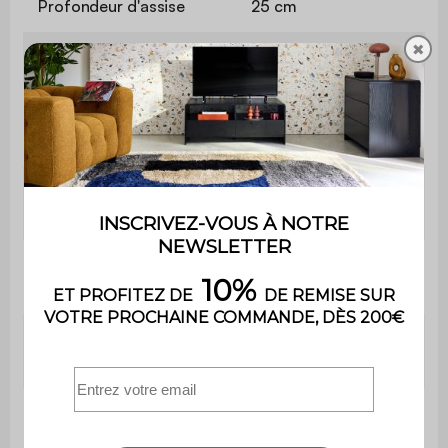
Profondeur d'assise
25 cm
✖
Hauteur d'assise
28 cm
Longueur de la chaise
40 cm
Hauteur de
57 cm
chaise
Longueur de la
48 cm
table
Hauteur de la
47 cm
table
Contient du
Non
bois