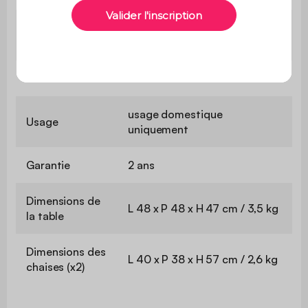
Le montage est très simple,
Montage
une notice est fournie
Utilisation
Extérieure
usage domestique
Usage
uniquement
Garantie
2 ans
Dimensions de
L 48 x P 48 x H 47 cm / 3,5 kg
la table
Dimensions des
L 40 x P 38 x H 57 cm / 2,6 kg
chaises (x2)