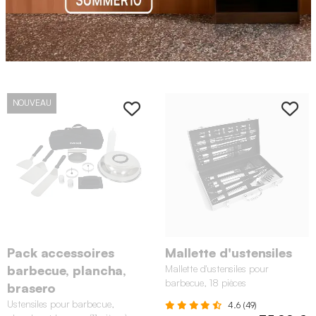
NOUVEAU
Pack accessoires
Mallette d'ustensiles
barbecue, plancha,
Mallette d'ustensiles pour
barbecue, 18 pièces
brasero
Ustensiles pour barbecue,
4.6 (49)