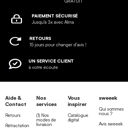
GRATUIT
PAIEMENT SÉCURISÉ
Jusqu'à 3x avec Alma
RETOURS
15 jours pour changer d’avis !
UN SERVICE CLIENT
à votre écoute
Aide &
Nos
Vous
sweeek
Contact
services
inspirer
Qui sommes
nous ?
Retours
(1) Nos
Catalogue
modes de
digital
Avis sweeek
livraison
Rétractation