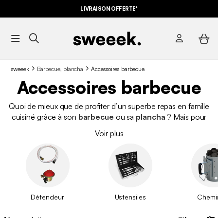
LIVRAISON OFFERTE*
sweeek
Barbecue, plancha
Accessoires barbecue
Accessoires barbecue
Quoi de mieux que de profiter d’un superbe repas en famille
cuisiné grâce à son
barbecue
ou sa
plancha
? Mais pour
cela, il est préférable d’utiliser des accessoires de
qualité
:
Voir plus
cheminée d’allumage, brosse, grille, ustensiles de barbecue,
flexible de gaz ou encore housse de protection. sweeek vous
propose un large choix d’accessoires pour barbecue, au
meilleur prix et avec la livraison rapide.
Détendeur
Ustensiles
Chemi