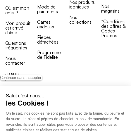
Nos produits
Nos
Mode de
iconiques
Où est mon
magasins
paiements
colis ?
Nos
*Conditions
Cartes
collections
Mon produit
des offres &
cadeaux
est arrivé
Codes
abîmé
Promos
Pièces
détachées
Questions
fréquentes
Programme
de Fidélité
Nous
contacter
Je suis
professionnel
Continuer sans accepter
Salut c'est nous...
les Cookies !
On le sait, nos cookies ne sont pas faits avec de la farine, du beurre et
Conditions générales de vente
du sucre. Ils n’ont ni pépites de chocolat, ni noix de macadamia. En
Conditions générales du programme de fidélité
revanche, ils sont super utiles pour vous proposer des contenus et
Charte de données personnelles
publicités ciblées et réaliser des statistiques de visites.