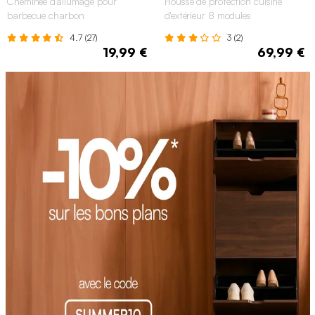
Cheminée d'allumage pour
Housse de protection cuisine
barbecue charbon
d'extérieur 8 modules
4.7 (27)
3 (2)
19,99 €
69,99 €