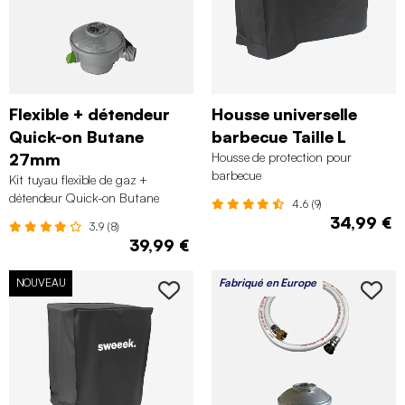
Flexible + détendeur
Housse universelle
Quick-on Butane
barbecue Taille L
27mm
Housse de protection pour
barbecue
Kit tuyau flexible de gaz +
détendeur Quick-on Butane
4.6 (9)
27mm
34,99 €
3.9 (8)
39,99 €
NOUVEAU
Fabriqué en Europe