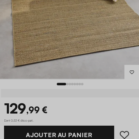
129
,99 €
Dont 0,53 € d'éco-part
.
AJOUTER AU PANIER