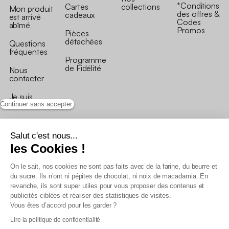
*Conditions
Cartes
collections
Mon produit
des offres &
cadeaux
est arrivé
Codes
abîmé
Promos
Pièces
détachées
Questions
fréquentes
Programme
de Fidélité
Nous
contacter
Je suis
professionnel
Continuer sans accepter
Salut c'est nous...
les Cookies !
On le sait, nos cookies ne sont pas faits avec de la farine, du beurre et
Conditions générales de vente
du sucre. Ils n’ont ni pépites de chocolat, ni noix de macadamia. En
Conditions générales du programme de fidélité
revanche, ils sont super utiles pour vous proposer des contenus et
Charte de données personnelles
publicités ciblées et réaliser des statistiques de visites.
Conditions générales de vente Pro
Vous êtes d’accord pour les garder ?
Déclaration d’accessibilité
Lire la politique de confidentialité