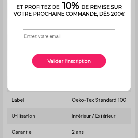
Matière
Effet jute : Polypropylène
Coloris
Effet juste coloris naturel
Taille
200x290 cm
Hauteur des poils
1 cm
Modèle
Tissé plat
Label
Oeko-Tex Standard 100
Utilisation
Intérieur / Extérieur
Garantie
2 ans