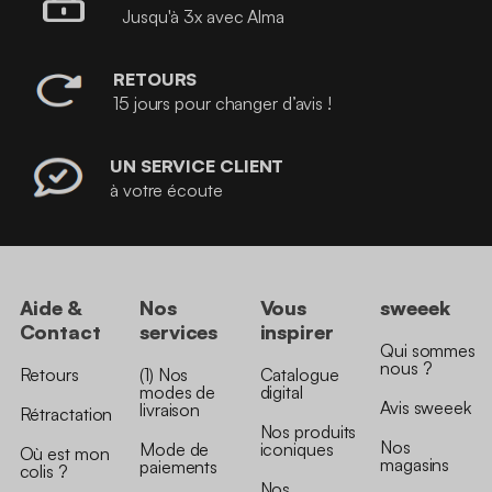
Jusqu'à 3x avec Alma
RETOURS
15 jours pour changer d’avis !
UN SERVICE CLIENT
à votre écoute
Aide &
Nos
Vous
sweeek
Contact
services
inspirer
Qui sommes
nous ?
Retours
(1) Nos
Catalogue
modes de
digital
Avis sweeek
livraison
Rétractation
Nos produits
Nos
Mode de
iconiques
Où est mon
magasins
paiements
colis ?
Nos