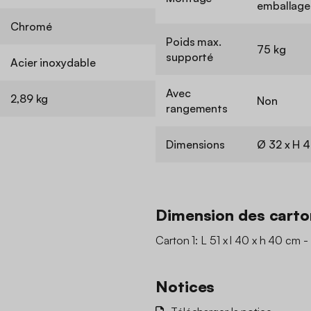
emballage 
Chromé
Poids max.
75 kg
supporté
Acier inoxydable
Avec
2,89 kg
Non
rangements
Dimensions
Ø 32 x H 
Dimension des carto
Carton 1: L 51 x l 40 x h 40 cm -
Notices