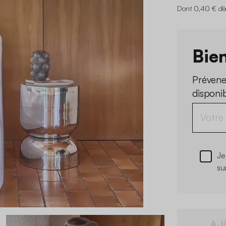
Dont 0,40 € d'é
Bien
Prévene
disponi
Je
su
AJ