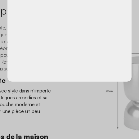
 produit
te, originale et résolument
uera pas de rehausser un
 à son style qui ne passe
géométriques, cette
 pour habiller de
Retrouvez notre collection
s sur notre site !
te
avec style dans n’importe
triques arrondies et sa
 touche moderne et
er une pièce un peu
es de la maison