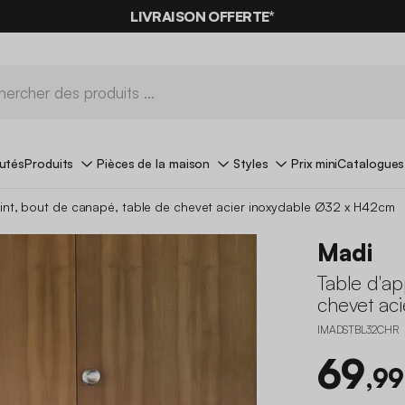
LIVRAISON OFFERTE*
utés
Produits
Pièces de la maison
Styles
Prix mini
Catalogues
int, bout de canapé, table de chevet acier inoxydable Ø32 x H42cm
Madi
Table d'ap
chevet ac
IMADSTBL32CHR
69
,99