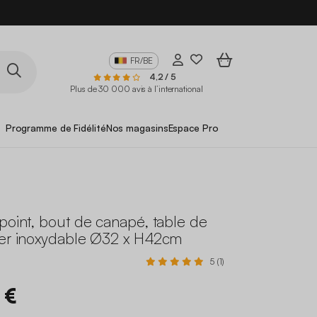
FR/BE
4,2 / 5
Plus de 30 000 avis à l’international
Programme de Fidélité
Nos magasins
Espace Pro
point, bout de canapé, table de
ier inoxydable Ø32 x H42cm
5 (1)
 €