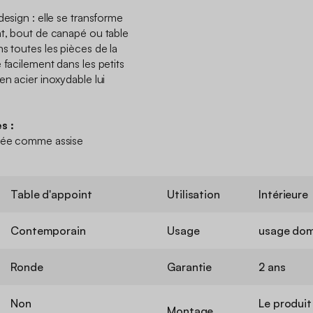
design : elle se transforme
nt, bout de canapé ou table
s toutes les pièces de la
 facilement dans les petits
en acier inoxydable lui
s :
isée comme assise
Table d'appoint
Utilisation
Intérieure
Contemporain
Usage
usage dom
Ronde
Garantie
2 ans
Non
Le produit
Montage