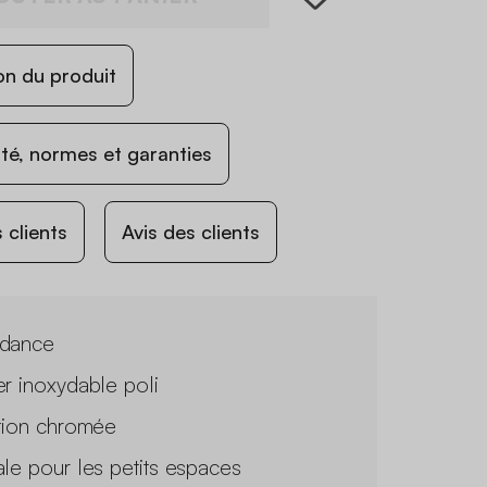
on du produit
ité, normes et garanties
 clients
Avis des clients
dance
er inoxydable poli
ition chromée
ale pour les petits espaces