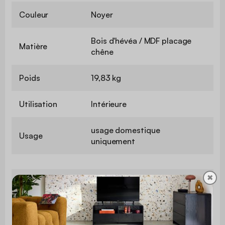
Couleur
Noyer
Bois d'hévéa / MDF placage
Matière
chêne
Poids
19,83 kg
Utilisation
Intérieure
usage domestique
Usage
uniquement
✖
Garantie
2 ans
Le montage est très simple, une
Montage
notice est fournie