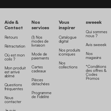
Aide &
Nos
Vous
sweeek
Contact
services
inspirer
Qui sommes
nous ?
Retours
(1) Nos
Catalogue
modes de
digital
Avis sweeek
livraison
Rétractation
Nos produits
Nos
Mode de
iconiques
Où est mon
magasins
paiements
colis ?
Nos
*Conditions
Cartes
collections
Mon produit
des offres &
cadeaux
est arrivé
Codes
abîmé
Promos
Pièces
détachées
Questions
fréquentes
Programme
de Fidélité
Nous
contacter
Je suis