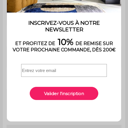
Epaisseur du
2,2 cm
plateau
Espace entre
70 cm
les pieds
Hauteur sous
33 cm
la table
Poids max.
12 kg
supporté
Avec
Non
rangements
Dimensions
L 122 x P 65 x H 35 cm