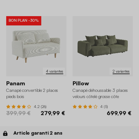
BON PLAN
-30%
4 variantes
2 variantes
Panam
Pillow
Canapé convertible 2 places
Canapé déhoussable 3 places
pieds bois
velours côtelé grosse côte
4.2 (26)
4 (5)
399,99 €
279,99 €
699,99 €
Article garanti 2 ans