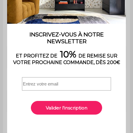
Usage
usage domestique uniquement
Garantie
2 ans
Le montage est très simple, une
Montage
notice est fournie
Epaisseur du
2,1 cm
plateau
Espace entre
82 cm
les pieds
Hauteur sous
27 cm
la table
Poids max.
12 kg
supporté