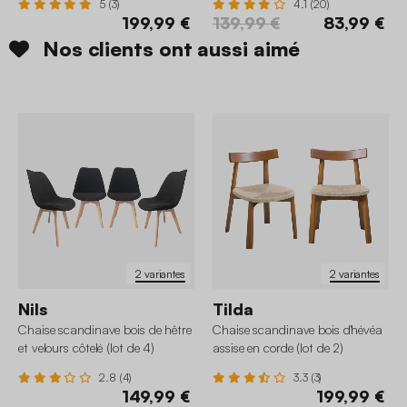
5 (3)
4.1 (20)
199,99 €
139,99 €
83,99 €
Nos clients ont aussi aimé
2 variantes
2 variantes
Nils
Tilda
Chaise scandinave bois de hêtre
Chaise scandinave bois d'hévéa
et velours côtelé (lot de 4)
assise en corde (lot de 2)
2.8 (4)
3.3 (3)
149,99 €
199,99 €