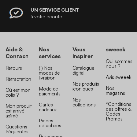
UN SERVICE CLIENT
à votre écoute
Aide &
Nos
Vous
sweeek
Contact
services
inspirer
Qui sommes
nous ?
Retours
(1) Nos
Catalogue
modes de
digital
Avis sweeek
livraison
Rétractation
Nos produits
Nos
Mode de
iconiques
Où est mon
magasins
paiements
colis ?
Nos
*Conditions
Cartes
collections
Mon produit
des offres &
cadeaux
est arrivé
Codes
abîmé
Promos
Pièces
détachées
Questions
fréquentes
Programme