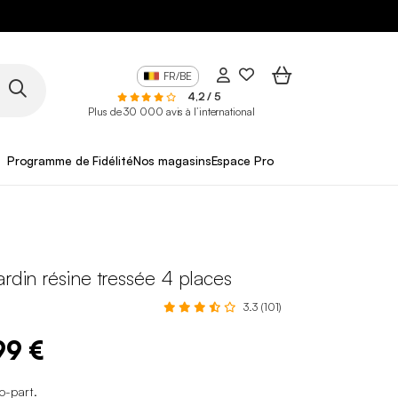
FR/BE
4,2 / 5
Plus de 30 000 avis à l’international
Programme de Fidélité
Nos magasins
Espace Pro
ardin résine tressée 4 places
3.3 (101)
99 €
co-part
.