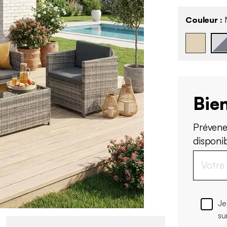
Couleur :
N
Bien
Prévene
disponi
Je
su