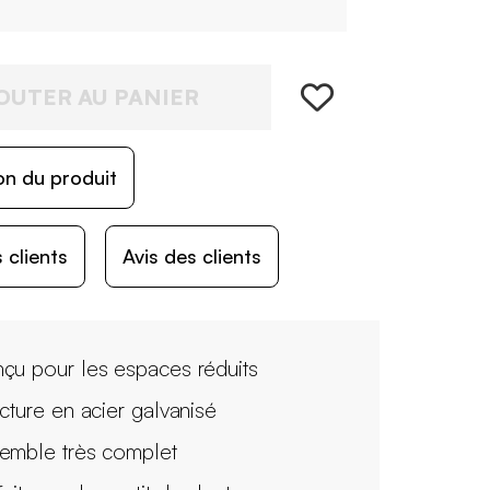
OUTER AU PANIER
on du produit
 clients
Avis des clients
çu pour les espaces réduits
ucture en acier galvanisé
emble très complet