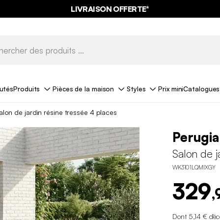
LIVRAISON OFFERTE*
utés
Produits
Pièces de la maison
Styles
Prix mini
Catalogues
alon de jardin résine tressée 4 places
Perugia
Salon de j
WK3101LQMIXGY
329
,
Dont 5,14 € d'é