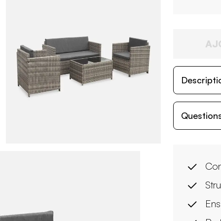
AJ
Descripti
Questions
Con
Str
Ens