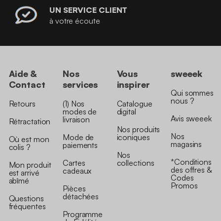
UN SERVICE CLIENT
à votre écoute
Aide &
Nos
Vous
sweeek
Contact
services
inspirer
Qui sommes
nous ?
Retours
(1) Nos
Catalogue
modes de
digital
Avis sweeek
livraison
Rétractation
Nos produits
Nos
Mode de
iconiques
Où est mon
magasins
paiements
colis ?
Nos
*Conditions
Cartes
collections
Mon produit
des offres &
cadeaux
est arrivé
Codes
abîmé
Promos
Pièces
détachées
Questions
fréquentes
Programme