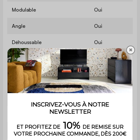
Modulable
Oui
Angle
Oui
Déhoussable
Oui
✖
Matière
Acacia
Matière de la structure
Aluminium
Matière des housses de
Polyester
coussin
Couleur
Blanc
Couleur de l'assise
Beige