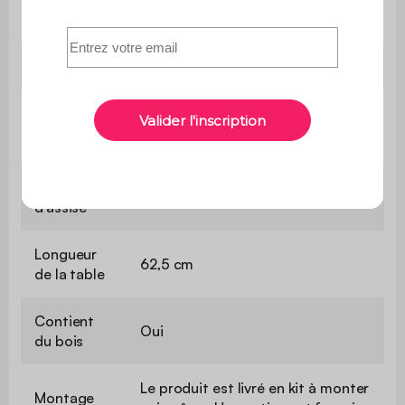
Densité du tissu
180 g/m²
Nombre de places
4
Hauteur d'assise
37 cm
Profondeur
60 cm
d'assise
Longueur
62,5 cm
de la table
Contient
Oui
du bois
Le produit est livré en kit à monter
Montage