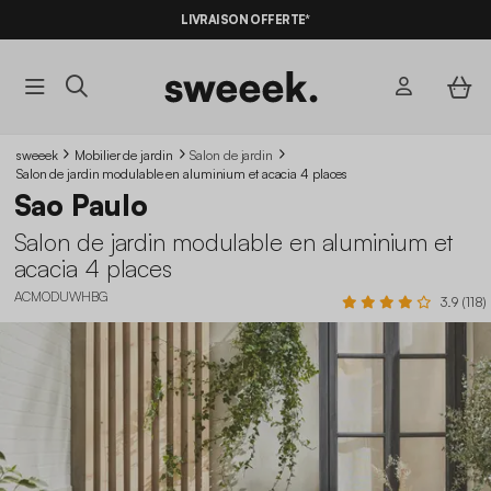
-10%
SUR LES
BONS PLANS*
LIVRAISON OFFERTE*
AVEC LE
CODE SUMMER10
sweeek
Mobilier de jardin
Salon de jardin
Salon de jardin modulable en aluminium et acacia 4 places
Sao Paulo
Salon de jardin modulable en aluminium et
acacia 4 places
ACMODUWHBG
3.9 (118)