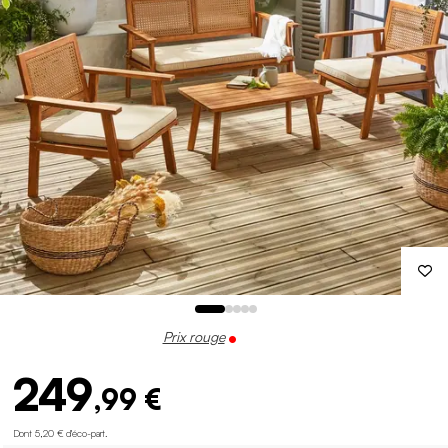
Prix rouge
249
,99 €
Dont 5,20 € d'éco-part
.