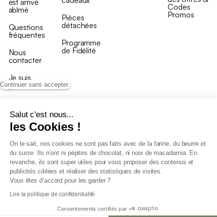
est arrivé
Codes
abîmé
Promos
Pièces
détachées
Questions
fréquentes
Programme
de Fidélité
Nous
contacter
Je suis
professionnel
Continuer sans accepter
Salut c'est nous...
les Cookies !
On le sait, nos cookies ne sont pas faits avec de la farine, du beurre et
Conditions générales de vente
du sucre. Ils n’ont ni pépites de chocolat, ni noix de macadamia. En
Conditions générales du programme de fidélité
revanche, ils sont super utiles pour vous proposer des contenus et
Charte de données personnelles
publicités ciblées et réaliser des statistiques de visites.
Conditions générales de vente Pro
Vous êtes d’accord pour les garder ?
Déclaration d’accessibilité
Lire la politique de confidentialité
Consentements certifiés par