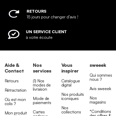
RETOURS
15 jours pour changer d’avis !
UN SERVICE CLIENT
à votre écoute
Aide &
Nos
Vous
sweeek
Contact
services
inspirer
Qui sommes
nous ?
Retours
(1) Nos
Catalogue
modes de
digital
Avis sweeek
livraison
Rétractation
Nos produits
Nos
Mode de
iconiques
Où est mon
magasins
paiements
colis ?
Nos
*Conditions
Cartes
collections
Mon produit
des offres &
cadeaux