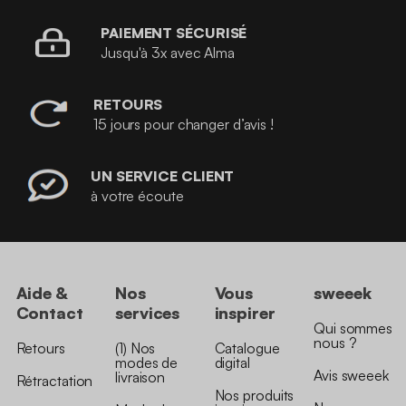
PAIEMENT SÉCURISÉ
Jusqu'à 3x avec Alma
RETOURS
15 jours pour changer d’avis !
UN SERVICE CLIENT
à votre écoute
Aide &
Nos
Vous
sweeek
Contact
services
inspirer
Qui sommes
nous ?
Retours
(1) Nos
Catalogue
modes de
digital
Avis sweeek
livraison
Rétractation
Nos produits