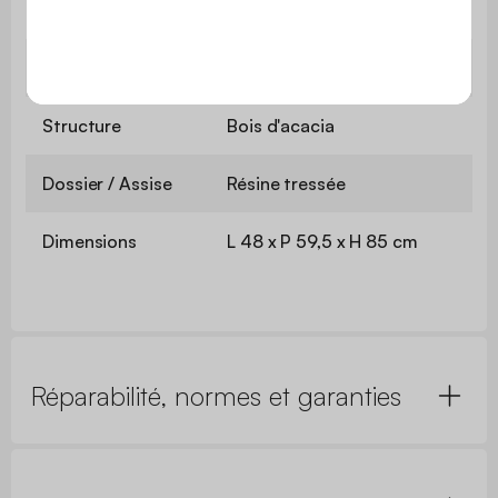
uniquement
Garantie
2 ans
Structure
Bois d'acacia
Dossier / Assise
Résine tressée
Dimensions
L 48 x P 59,5 x H 85 cm
Réparabilité, normes et garanties