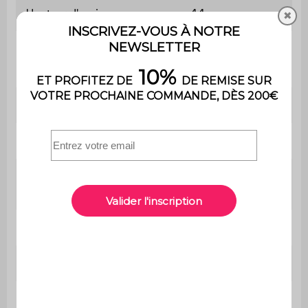
Hauteur d'assise
44 cm
✖
Profondeur d'assise
45 cm
Accoudoirs
Non
Poids
6 kg
Poids max.
110kg par place
supporté
Contient du bois
Oui
Utilisation
Intérieur / Extérieur
usage domestique
Usage