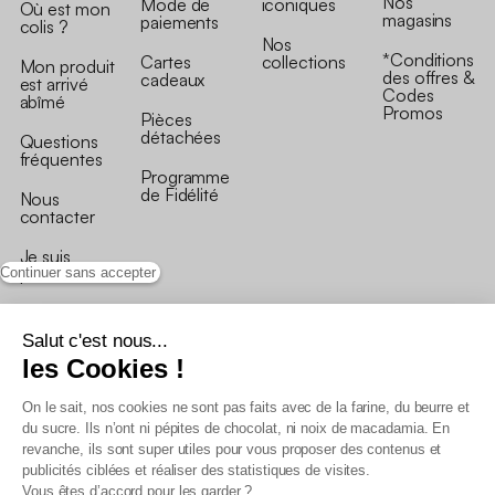
Nos
Mode de
iconiques
Où est mon
magasins
paiements
colis ?
Nos
*Conditions
Cartes
collections
Mon produit
des offres &
cadeaux
est arrivé
Codes
abîmé
Promos
Pièces
détachées
Questions
fréquentes
Programme
de Fidélité
Nous
contacter
Je suis
professionnel
Continuer sans accepter
Salut c'est nous...
les Cookies !
On le sait, nos cookies ne sont pas faits avec de la farine, du beurre et
Conditions générales de vente
du sucre. Ils n’ont ni pépites de chocolat, ni noix de macadamia. En
Conditions générales du programme de fidélité
revanche, ils sont super utiles pour vous proposer des contenus et
Charte de données personnelles
publicités ciblées et réaliser des statistiques de visites.
Conditions générales de vente Pro
Vous êtes d’accord pour les garder ?