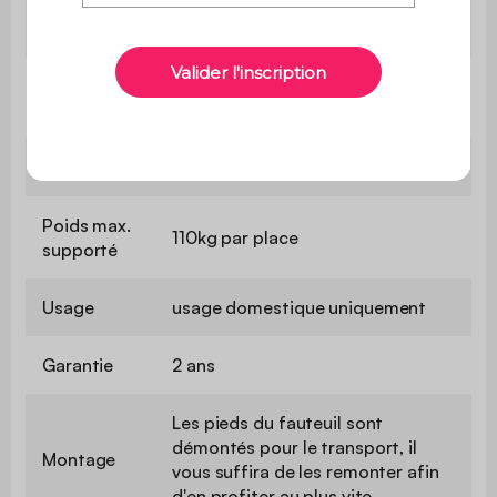
Profondeur
67 cm
d'assise
Confort de
Souple
l'assise
Convertible
Non
Poids max.
110kg par place
supporté
Usage
usage domestique uniquement
Garantie
2 ans
Les pieds du fauteuil sont
démontés pour le transport, il
Montage
vous suffira de les remonter afin
d'en profiter au plus vite.