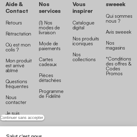
Aide &
Nos
Vous
sweeek
Contact
services
inspirer
Qui sommes
nous ?
Retours
(1) Nos
Catalogue
modes de
digital
Avis sweeek
livraison
Rétractation
Nos produits
Nos
Mode de
iconiques
Où est mon
magasins
paiements
colis ?
Nos
*Conditions
Cartes
collections
Mon produit
des offres &
cadeaux
est arrivé
Codes
abîmé
Promos
Pièces
détachées
Questions
fréquentes
Programme
de Fidélité
Nous
contacter
Je suis
professionnel
Continuer sans accepter
Salut c'est nous...