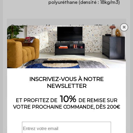
polyuréthane (densité : 18kg/m3)
Densité
Mousse polyuréthane (28kg/m³) +
✖
mousse
ressorts zigzag et sangles
assise
élastiques
Densité
Mousse polyuréthane (28kg/m3 et
mousse
25kg/m3)
dossier
Garnissage
Mousse polyuréthane (densité :
accoudoirs
22kg/m3)
Garnissage
petits
Fibre polyester
coussins