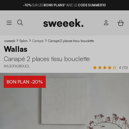
-10%
SUR LES
BONS PLANS*
AVEC LE
CODE SUMMER10
sweeek
Salon
Canapé
Canapé 2 places tissu bouclette
Wallas
Canapé 2 places tissu bouclette
IWLSOFA2BOUCL
4 (10)
BON PLAN
-20%