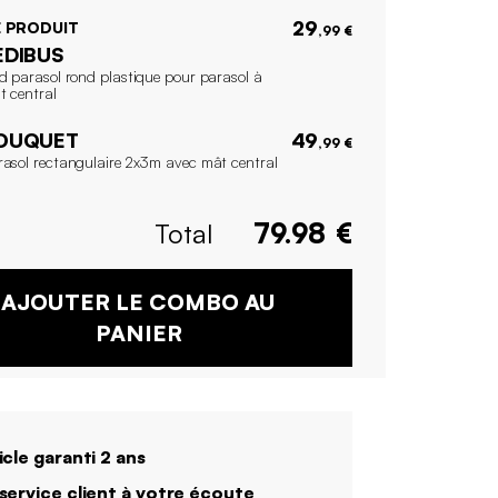
29
 PRODUIT
,99 €
EDIBUS
ed parasol rond plastique pour parasol à
t central
OUQUET
49
,99 €
rasol rectangulaire 2x3m avec mât central
Total
79.98
€
AJOUTER LE COMBO AU
PANIER
icle garanti 2 ans
service client à votre écoute