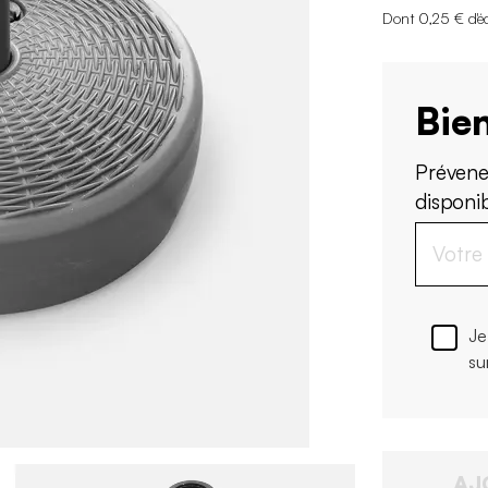
Dont 0,25 € d'é
Bien
Prévene
disponi
Je
su
AJ