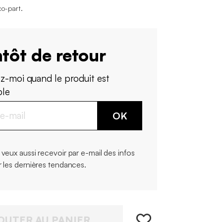
co-part
.
tôt de retour
z-moi quand le produit est
ble
OK
 veux aussi recevoir par e-mail des infos
r les dernières tendances.
OUTER AU PANIER