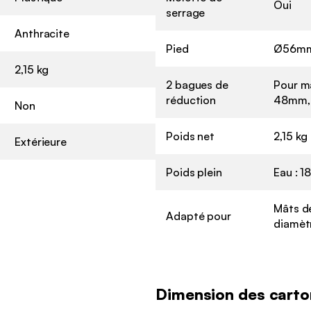
Oui
serrage
Anthracite
Pied
Ø56m
2,15 kg
2 bagues de
Pour m
réduction
48mm,
Non
Poids net
2,15 kg
Extérieure
Poids plein
Eau : 1
Mâts d
Adapté pour
diamèt
Dimension des carto