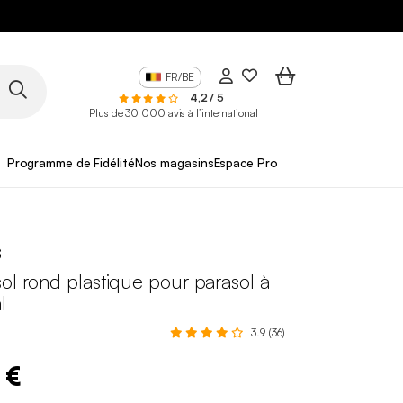
FR/BE
4,2 / 5
Plus de 30 000 avis à l’international
Programme de Fidélité
Nos magasins
Espace Pro
s
ol rond plastique pour parasol à
l
3.9 (36)
 €