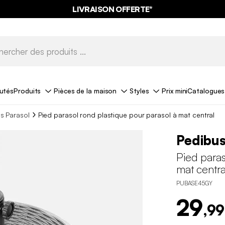
LIVRAISON OFFERTE*
utés
Produits
Pièces de la maison
Styles
Prix mini
Catalogues
s Parasol
Pied parasol rond plastique pour parasol à mat central
Pedibu
Pied paras
mat centra
PUBASE45GY
29
,99