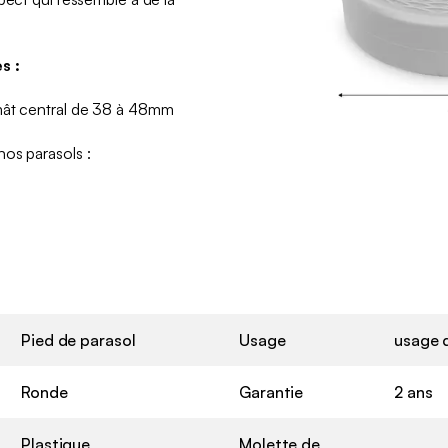
s :
mât central de 38 à 48mm
nos parasols :
Pied de parasol
Usage
usage 
Ronde
Garantie
2 ans
Plastique
Molette de