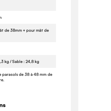
m
ât de 38mm + pour mât de
8,3 kg / Sable : 24,8 kg
e parasols de 38 à 48 mm de
re.
ns