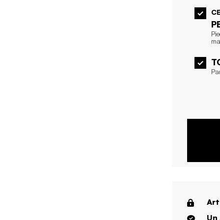
CE
P
Pi
ma
T
Pa
Art
Un 