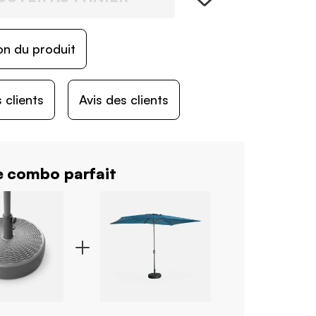
on du produit
 clients
Avis des clients
 combo parfait