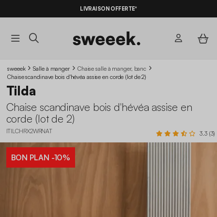
LIVRAISON OFFERTE*
sweeek
Salle à manger
Chaise salle à manger, banc
Chaise scandinave bois d'hévéa assise en corde (lot de 2)
Tilda
Chaise scandinave bois d'hévéa assise en
corde (lot de 2)
ITILCHRX2WRNAT
3.3 (3)
BON PLAN
-10%