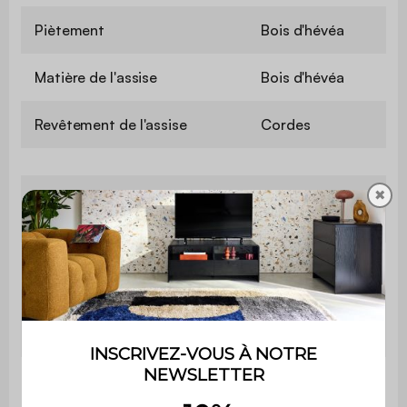
Piètement
Bois d'hévéa
Matière de l'assise
Bois d'hévéa
Revêtement de l'assise
Cordes
✖
Hauteur de
79 cm
chaise
Hauteur d'assise
44 cm
Profondeur
46 cm
d'assise
Confort de
Equilibré
l'assise