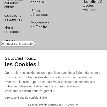
des offres &
cadeaux
est arrivé
Codes
abîmé
Promos
Pièces
détachées
Questions
fréquentes
Programme
de Fidélité
Nous
contacter
Je suis
professionnel
Continuer sans accepter
Salut c'est nous...
les Cookies !
On le sait, nos cookies ne sont pas faits avec de la farine, du beurre et
Conditions générales de vente
du sucre. Ils n’ont ni pépites de chocolat, ni noix de macadamia. En
Conditions générales du programme de fidélité
revanche, ils sont super utiles pour vous proposer des contenus et
Charte de données personnelles
publicités ciblées et réaliser des statistiques de visites.
Conditions générales de vente Pro
Vous êtes d’accord pour les garder ?
Déclaration d’accessibilité
Lire la politique de confidentialité
Consentements certifiés par