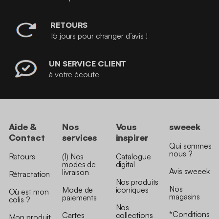
RETOURS
15 jours pour changer d’avis !
UN SERVICE CLIENT
à votre écoute
Aide &
Nos
Vous
sweeek
Contact
services
inspirer
Qui sommes
nous ?
Retours
(1) Nos
Catalogue
modes de
digital
Avis sweeek
livraison
Rétractation
Nos produits
Nos
Mode de
iconiques
Où est mon
magasins
paiements
colis ?
Nos
*Conditions
Cartes
collections
Mon produit