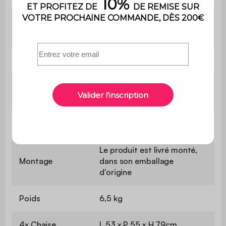
Poids max.
110kg par place
supporté
Utilisation
Intérieure
usage domestique
Usage
uniquement
Garantie
2 ans
Le produit est livré monté,
Montage
dans son emballage
d'origine
Poids
6,5 kg
4x Chaise
L 53 x P 55 x H 79cm