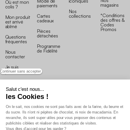
Nos
Mode de
iconiques
Où est mon
magasins
paiements
colis ?
Nos
*Conditions
Cartes
collections
Mon produit
des offres &
cadeaux
est arrivé
Codes
abîmé
Promos
Pièces
détachées
Questions
fréquentes
Programme
de Fidélité
Nous
contacter
Je suis
professionnel
Continuer sans accepter
Salut c'est nous...
les Cookies !
On le sait, nos cookies ne sont pas faits avec de la farine, du beurre et
Conditions générales de vente
du sucre. Ils n’ont ni pépites de chocolat, ni noix de macadamia. En
Conditions générales du programme de fidélité
revanche, ils sont super utiles pour vous proposer des contenus et
Charte de données personnelles
publicités ciblées et réaliser des statistiques de visites.
Conditions générales de vente Pro
Vous êtes d’accord pour les garder ?