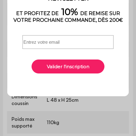
Le produit est livré en kit à monter
Montage
soi-même. Une notice est fournie
Coussins
100% polyester
Fauteuil
L 116 x P 97 x H 73cm
Assise:
L 57 x P 67cm
Dossier
L 88 x H 40cm
Dimensions
L 48 x H 25cm
coussin
Poids max
110kg
supporté