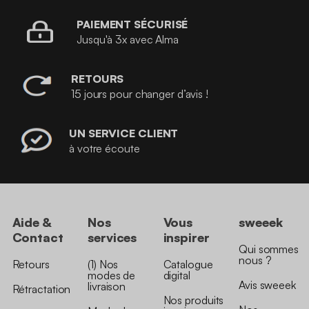
PAIEMENT SÉCURISÉ
Jusqu'à 3x avec Alma
RETOURS
15 jours pour changer d’avis !
UN SERVICE CLIENT
à votre écoute
Aide &
Nos
Vous
sweeek
Contact
services
inspirer
Qui sommes
nous ?
Retours
(1) Nos
Catalogue
modes de
digital
Avis sweeek
livraison
Rétractation
Nos produits