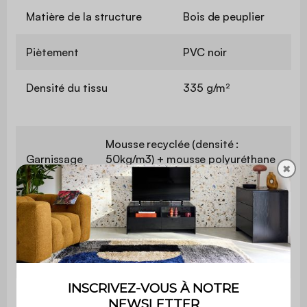
Matière de la structure
Bois de peuplier
Piètement
PVC noir
Densité du tissu
335 g/m²
Mousse recyclée (densité :
Garnissage
50kg/m3) + mousse polyuréthane
✖
(densité : 18kg/m3)
Profondeur
67 cm
d'assise
Usage
usage domestique uniquement
Garantie
2 ans