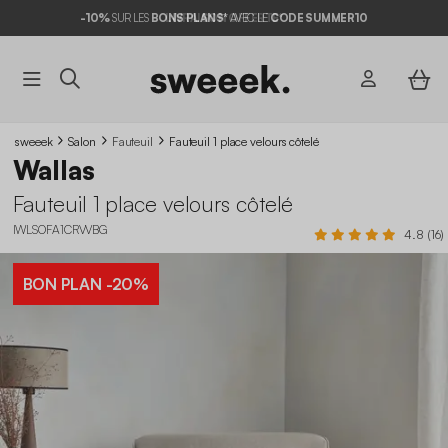
-10%
SUR LES
BONS PLANS*
AVEC LE
CODE SUMMER10
sweeek
Salon
Fauteuil
Fauteuil 1 place velours côtelé
Wallas
Fauteuil 1 place velours côtelé
IWLSOFA1CRVVBG
4.8 (16)
BON PLAN
-20%