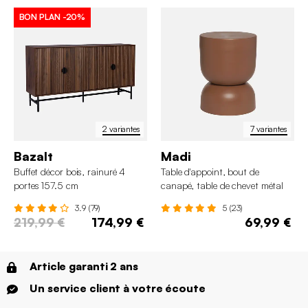
BON PLAN
-20%
2 variantes
7 variantes
Bazalt
Madi
Buffet décor bois, rainuré 4
Table d'appoint, bout de
portes 157.5 cm
canapé, table de chevet métal
Ø32 x H42cm
3.9 (79)
5 (23)
219,99 €
174,99 €
69,99 €
Article garanti 2 ans
Un service client à votre écoute