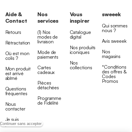
Aide &
Nos
Vous
sweeek
Contact
services
inspirer
Qui sommes
nous ?
Retours
(1) Nos
Catalogue
modes de
digital
Avis sweeek
livraison
Rétractation
Nos produits
Nos
Mode de
iconiques
Où est mon
magasins
paiements
colis ?
Nos
*Conditions
Cartes
collections
Mon produit
des offres &
cadeaux
est arrivé
Codes
abîmé
Promos
Pièces
détachées
Questions
fréquentes
Programme
de Fidélité
Nous
contacter
Je suis
professionnel
Continuer sans accepter