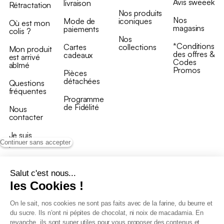
Avis sweeek
livraison
Rétractation
Nos produits
Nos
Mode de
iconiques
Où est mon
magasins
paiements
colis ?
Nos
*Conditions
Cartes
collections
Mon produit
des offres &
cadeaux
est arrivé
Codes
abîmé
Promos
Pièces
détachées
Questions
fréquentes
Programme
de Fidélité
Nous
contacter
Je suis
professionnel
Continuer sans accepter
Salut c'est nous...
les Cookies !
On le sait, nos cookies ne sont pas faits avec de la farine, du beurre et
Conditions générales de vente
du sucre. Ils n’ont ni pépites de chocolat, ni noix de macadamia. En
Conditions générales du programme de fidélité
revanche, ils sont super utiles pour vous proposer des contenus et