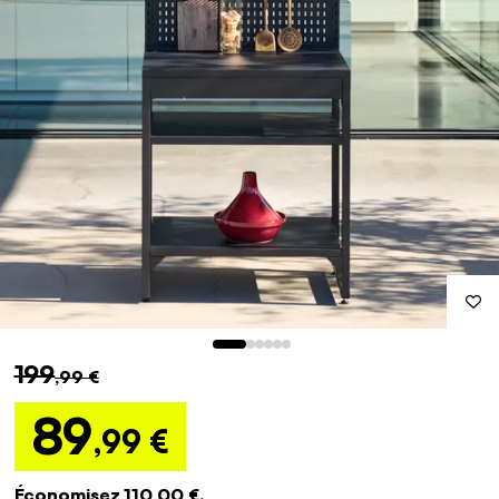
199
,99 €
89
,99 €
Économisez 110,00 €.