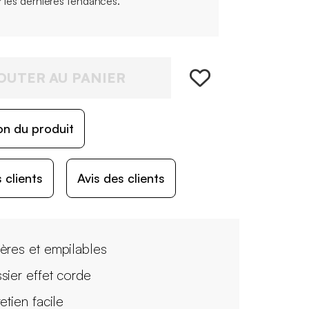
r les dernières tendances.
OUTER AU PANIER
on du produit
 clients
Avis des clients
ères et empilables
sier effet corde
etien facile