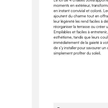
Le lot de 4 chaises Jovia apporte
moments en extérieur, transfor
en instant convivial et coloré. L
ajoutent du charme tout en offra
leur légèreté les rend faciles à d
réorganiser la terrasse ou créer u
Empilables et faciles à entretenir
esthétisme, tandis que leurs coul
immédiatement de la gaieté à vot
de s’y installer pour savourer un
simplement profiter du soleil.