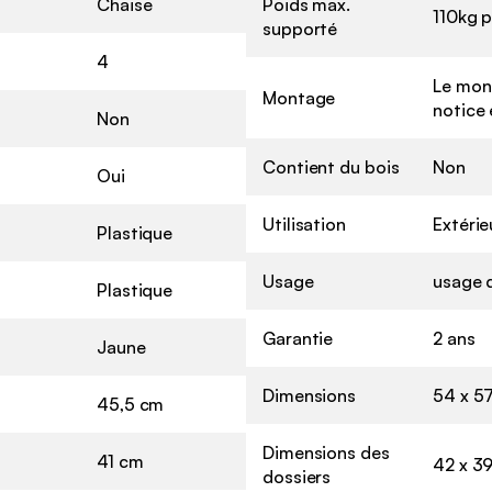
Chaise
Poids max.
110kg p
supporté
4
Le mont
Montage
notice 
Non
Contient du bois
Non
Oui
Utilisation
Extérie
Plastique
Usage
usage 
Plastique
Garantie
2 ans
Jaune
Dimensions
54 x 5
45,5 cm
Dimensions des
41 cm
42 x 3
dossiers