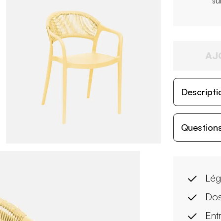
su
AJ
Descripti
Questions
Lég
Dos
Entr