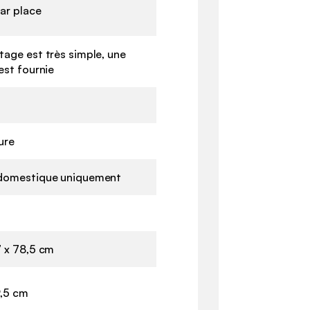
ar place
age est très simple, une
est fournie
ure
domestique uniquement
7 x 78,5 cm
9,5 cm