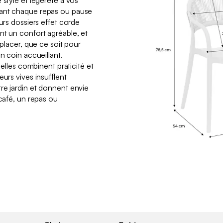
 style et légèreté à vos
mant chaque repas ou pause
eurs dossiers effet corde
nt un confort agréable, et
éplacer, que ce soit pour
n coin accueillant.
, elles combinent praticité et
eurs vives insufflent
re jardin et donnent envie
 café, un repas ou