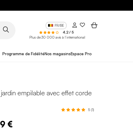
FR/BE
4,2 / 5
Plus de 30 000 avis à l’international
Programme de Fidélité
Nos magasins
Espace Pro
jardin empilable avec effet corde
5 (1)
99 €