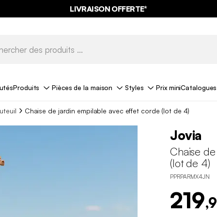
LIVRAISON OFFERTE*
utés
Produits
Pièces de la maison
Styles
Prix mini
Catalogues
uteuil
Chaise de jardin empilable avec effet corde (lot de 4)
Jovia
Chaise de 
(lot de 4)
PPRPARMX4JN
219
,