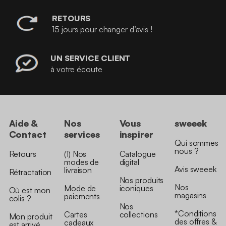
RETOURS
15 jours pour changer d’avis !
UN SERVICE CLIENT
à votre écoute
Aide &
Nos
Vous
sweeek
Contact
services
inspirer
Qui sommes
nous ?
Retours
(1) Nos
Catalogue
modes de
digital
Avis sweeek
livraison
Rétractation
Nos produits
Nos
Mode de
iconiques
Où est mon
magasins
paiements
colis ?
Nos
*Conditions
Cartes
collections
Mon produit
des offres &
cadeaux
est arrivé