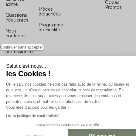
Codes
abîmé
Promos
Pièces
détachées
Questions
fréquentes
Programme
de Fidélité
Nous
contacter
Je suis
Continuer sans accepter
professionnel
Salut c'est nous...
les Cookies !
On le sait, nos cookies ne sont pas faits avec de la farine, du beurre et
Conditions générales de vente
du sucre. Ils n’ont ni pépites de chocolat, ni noix de macadamia. En
Conditions générales du programme de fidélité
revanche, ils sont super utiles pour vous proposer des contenus et
Charte de données personnelles
publicités ciblées et réaliser des statistiques de visites.
Conditions générales de vente Pro
Vous êtes d’accord pour les garder ?
Déclaration d’accessibilité
Lire la politique de confidentialité
Consentements certifiés par
Je choisis
OK pour moi