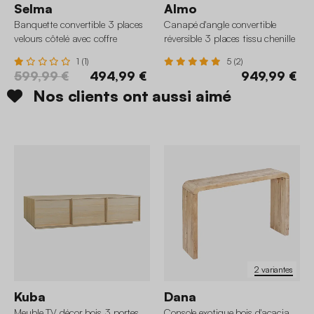
Selma
Almo
Banquette convertible 3 places
Canapé d'angle convertible
velours côtelé avec coffre
réversible 3 places tissu chenille
avec coffre
1 (1)
5 (2)
599,99 €
494,99 €
949,99 €
Nos clients ont aussi aimé
2 variantes
Kuba
Dana
Meuble TV décor bois 3 portes
Console exotique bois d'acacia