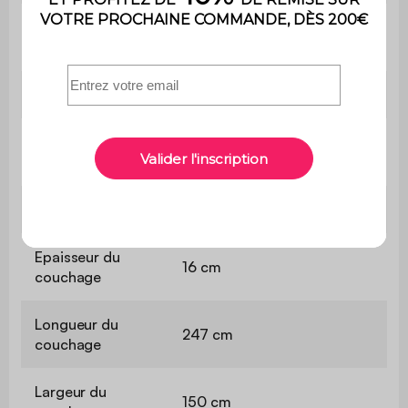
Confort de
Equilibré
l'assise
Convertible
Oui
Type de
Occasionnel
couchage
Accueil literie
Equilibré
Epaisseur du
16 cm
couchage
Longueur du
247 cm
couchage
Largeur du
150 cm