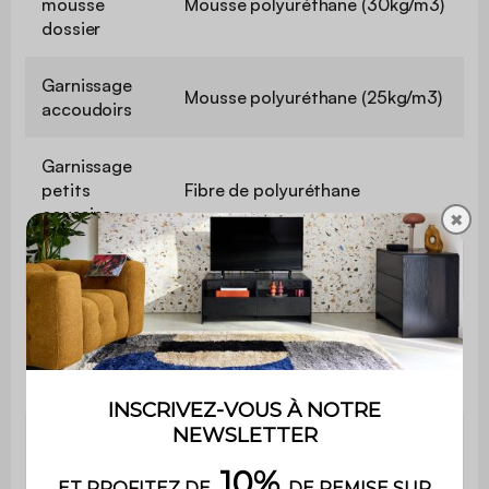
mousse
Mousse polyuréthane (30kg/m3)
dossier
Garnissage
Mousse polyuréthane (25kg/m3)
accoudoirs
Garnissage
petits
Fibre de polyuréthane
coussins
✖
Profondeur
101 / 155 cm
Profondeur
58 cm
d'assise
Largeur
25 cm
d'accoudoir