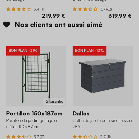
3.4 (11)
3.7 (62)
219,99 €
319,99 €
Nos clients ont aussi aimé
BON PLAN
-31%
BON PLAN
-10%
2 variantes
Portillon 150x187cm
Dallas
Portillon de jardin grillagé en
Coffre de jardin en résine tressée
métal, 150x87cm
285L
3.7 (17)
2.7 (11)