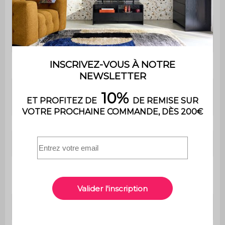
fournie
Temps
8 h
d'installation
Utilisation
Extérieure
usage domestique
Usage
uniquement
Garantie
2 ans
Extérieures hors tout
340x319x210cm
(débords toit compris)
(10,85m²)
Extérieures
330x308cm (10,2m²)