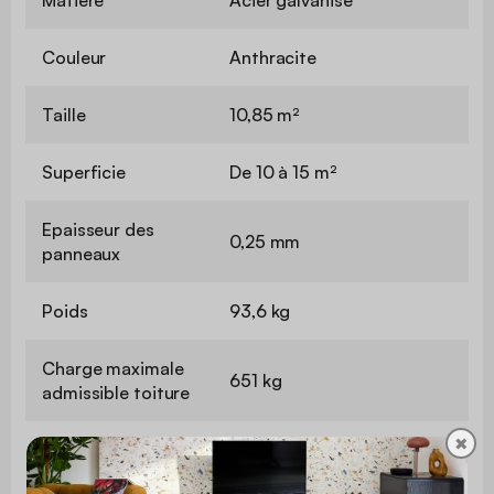
Couleur
Anthracite
Taille
10,85 m²
Superficie
De 10 à 15 m²
Epaisseur des
0,25 mm
panneaux
Poids
93,6 kg
Charge maximale
651 kg
admissible toiture
✖
Le montage est très
Montage
simple, une notice est