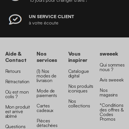
15 jours pour changer d’avis !
UN SERVICE CLIENT
à votre écoute
Aide &
Nos
Vous
sweeek
Contact
services
inspirer
Qui sommes
nous ?
Retours
(1) Nos
Catalogue
modes de
digital
Avis sweeek
livraison
Rétractation
Nos produits
Nos
Mode de
iconiques
Où est mon
magasins
paiements
colis ?
Nos
*Conditions
Cartes
collections
Mon produit
des offres &
cadeaux
est arrivé
Codes
abîmé
Promos
Pièces
détachées
Questions