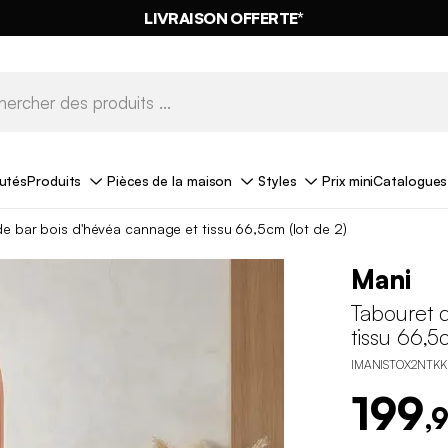
LIVRAISON OFFERTE*
utés
Produits
Pièces de la maison
Styles
Prix mini
Catalogues
e bar bois d'hévéa cannage et tissu 66,5cm (lot de 2)
Mani
Tabouret 
tissu 66,5
IMANISTOX2NTKK
199
,