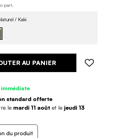
co-part
.
aturel / Kaki
OUTER AU PANIER
 immédiate
on standard offerte
tre le
mardi 11 août
et le
jeudi 13
on du produit