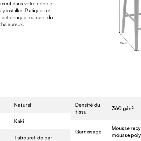
lement dans votre déco et
 installer. Pratiques et
orment chaque moment du
 chaleureux.
Naturel
Densité du
360 g/m²
tissu
Kaki
Mousse recyc
Garnissage
mousse polyu
Tabouret de bar