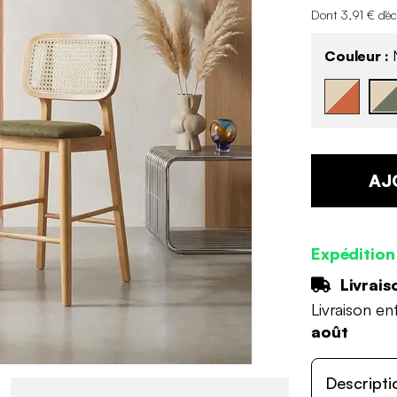
Dont 3,91 € d'é
Couleur :
N
AJ
Expédition
Livrais
Livraison en
août
Descripti