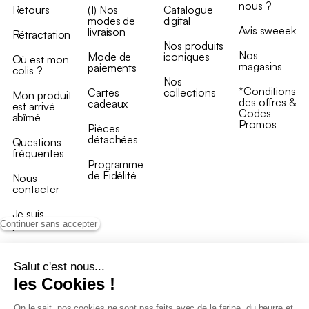
nous ?
Retours
(1) Nos
Catalogue
modes de
digital
Avis sweeek
livraison
Rétractation
Nos produits
Nos
Mode de
iconiques
Où est mon
magasins
paiements
colis ?
Nos
*Conditions
Cartes
collections
Mon produit
des offres &
cadeaux
est arrivé
Codes
abîmé
Promos
Pièces
détachées
Questions
fréquentes
Programme
de Fidélité
Nous
contacter
Je suis
professionnel
Continuer sans accepter
Salut c'est nous...
les Cookies !
On le sait, nos cookies ne sont pas faits avec de la farine, du beurre et