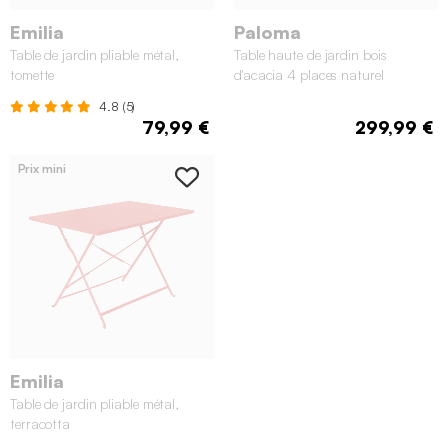
Emilia
Paloma
Table de jardin pliable métal,
Table haute de jardin bois
tomette
d'acacia 4 places naturel
4.8 (5)
79,99 €
299,99 €
Prix mini
Emilia
Table de jardin pliable métal,
terracotta