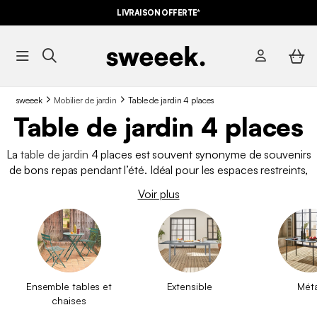
LIVRAISON OFFERTE*
sweeek
Mobilier de jardin
Table de jardin 4 places
Table de jardin 4 places
La
table de jardin
4 places est souvent synonyme de souvenirs
de bons repas pendant l’été. Idéal pour les espaces restreints,
la table de jardin 4 places vous permet de profiter de vos
Voir plus
moments conviviaux en petits comités. Qu’elle soit
ronde
,
carrée
ou
rectangulaire
, cette table de jardin se décline dans
de nombreuses tailles et dans de nombreuses matières. De
quoi
aménager votre extérieur
avec style pour l’été !
Ensemble tables et
Extensible
Méta
chaises