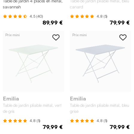
Table de jardin 4 places en métal,
Table de jardin pliable métal, bleu
savannah
canard
4.5 (40)
4.8 (5)
89,99 €
79,99 €
Prix mini
Prix mini
Emilia
Emilia
Table de jardin pliable métal, vert
Table de jardin pliable métal, bleu
de gris
grisé
4.8 (5)
4.8 (5)
79,99 €
79,99 €