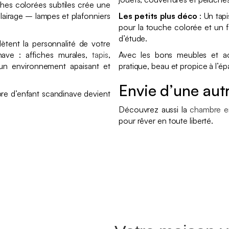
hes colorées subtiles crée une
lairage – lampes et plafonniers
Les petits plus déco
: Un tapi
pour la touche colorée et un 
d’étude.
ètent la personnalité de votre
nave : affiches murales,
tapis
,
Avec les bons meubles et ac
un environnement apaisant et
pratique, beau et propice à l’é
Envie d’une aut
re d’enfant scandinave devient
Découvrez aussi la
chambre e
pour rêver en toute liberté.