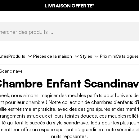
LIVRAISON OFFERTE*
utés
Produits
Pièces de la maison
Styles
Prix mini
Catalogues
 Scandinave
hambre Enfant Scandina
ek, nous aimons imaginer des meubles parfaits pour l'univers de
t pour leur
chambre
! Notre collection de chambres d'enfants d'i
llie esthétisme et praticité, avec des designs épurés et des matéri
 rangements astucieux et leurs teintes douces, ces meubles reflèt
icité qui font le succès du style scandinave. Idéal pour les plus jeu
nt leur offre un espace apaisant où grandir en toute sérénité et
nuits reposantes.