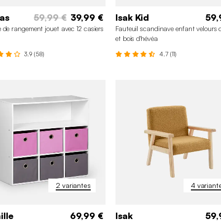
as
59,99 €
39,99 €
Isak Kid
59,
 de rangement jouet avec 12 casiers
Fauteuil scandinave enfant velours c
et bois d'hévéa
3.9 (58)
4.7 (11)
2 variantes
4 variant
lle
69,99 €
Isak
59,