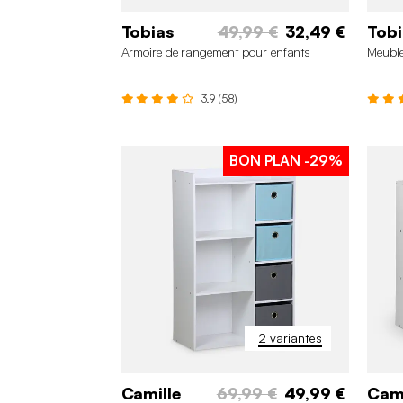
Tobias
49,99 €
32,49 €
Tobi
Armoire de rangement pour enfants
Meuble
3.9 (58)
BON PLAN
-29%
2 variantes
Camille
69,99 €
49,99 €
Cami