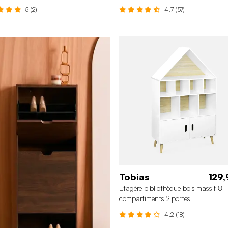
5 (2)
4.7 (57)
Tobias
129,
Etagère bibliothèque bois massif 8
compartiments 2 portes
4.2 (18)