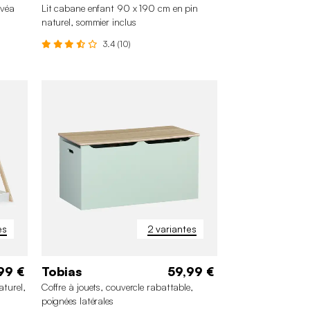
évéa
Lit cabane enfant 90 x 190 cm en pin
naturel, sommier inclus
3.4 (10)
es
2 variantes
99 €
Tobias
59,99 €
aturel,
Coffre à jouets, couvercle rabattable,
poignées latérales