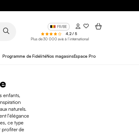
FR/BE
4,2 / 5
Plus de 30 000 avis à l’international
Programme de Fidélité
Nos magasins
Espace Pro
ve
s enfants,
nspiration
aux naturels.
ent l'élégance
nes, ce type
 profiter de