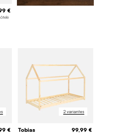
99 €
ôtelé
es
2 variantes
99 €
Tobias
99,99 €