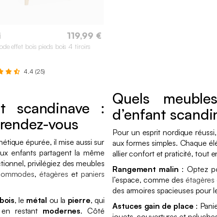
i
119,99 €
e effet bois pieds bois 4 tiroirs
4.4 (25)
Quels meuble
t scandinave :
d’enfant scandi
 rendez-vous
Pour un esprit nordique réussi
étique épurée, il mise aussi sur
aux formes simples. Chaque 
deux enfants partagent la même
allier confort et praticité, tout
ionnel, privilégiez des meubles
Rangement malin
: Optez po
commodes
,
étagères
et
paniers
l’espace, comme des
étagères
des armoires spacieuses pour l
bois
, le
métal
ou la
pierre
, qui
Astuces gain de place
: Pani
en restant
modernes
. Côté
jouets, couvertures et peluche