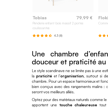
Tobias
79,99 €
Flok
Penderie enfant bois massif 2 portes
Commod
coulissantes
4.3 (8)
Une chambre d’enfan
douceur et praticité au
Le style scandinave ne se limite pas à une esth
la
praticité
et l’
organisation
, surtout si 
chambre. Pour un espace harmonieux et fonct
bien conçus avec des rangements malins :
seront vos meilleurs alliés.
Optez pour des matériaux naturels comme le
apportent une
touche chaleureuse
tout 