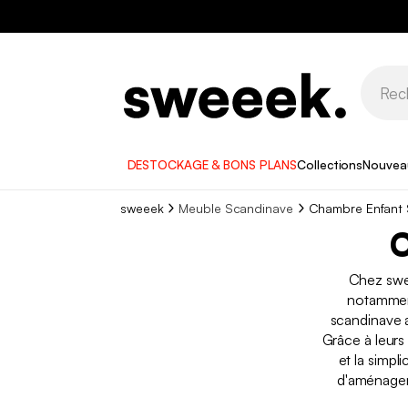
DESTOCKAGE & BONS PLANS
Collections
Nouvea
sweeek
Meuble Scandinave
Chambre Enfant
C
Chez swee
notammen
scandinave a
Grâce à leurs
et la simpl
d'aménageme