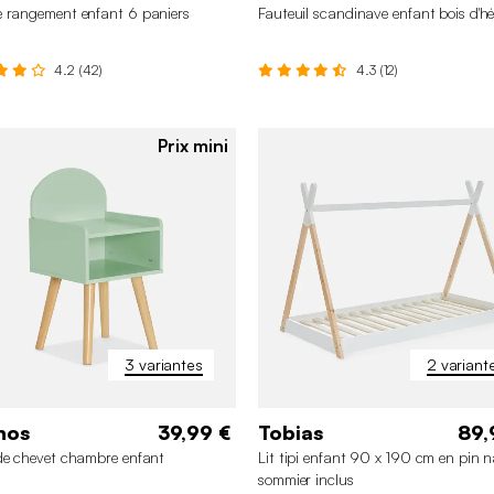
 rangement enfant 6 paniers
Fauteuil scandinave enfant bois d'h
4.2 (42)
4.3 (12)
Prix mini
3 variantes
2 variant
hos
39,99 €
Tobias
89,
de chevet chambre enfant
Lit tipi enfant 90 x 190 cm en pin n
sommier inclus