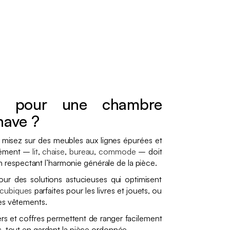
s pour une chambre
nave ?
, misez sur des meubles aux lignes épurées et
élément –
lit
,
chaise
,
bureau
,
commode
– doit
 en respectant l’harmonie générale de la pièce.
ur des solutions astucieuses qui optimisent
 cubiques
parfaites pour les livres et jouets, ou
es vêtements.
ers et coffres permettent de ranger facilement
s, tout en gardant la pièce ordonnée.