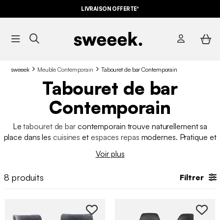
LIVRAISON OFFERTE*
sweeek
Meuble Contemporain
Tabouret de bar Contemporain
Tabouret de bar
Contemporain
Le
tabouret de bar
contemporain trouve naturellement sa
place dans les
cuisines
et
espaces repas
modernes. Pratique et
esthétique, il accompagne
îlots centraux
, bars et plans de
Voir plus
travail tout en affirmant un style épuré et actuel. Avec ses
lignes nettes, ses matériaux modernes et ses finitions soignées,
8
produits
Filtrer
il structure l’espace sans l’alourdir, apporte une touche design
à l’intérieur et s’accorde parfaitement avec des
meubles
contemporains
.