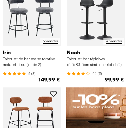
3 variantes
4 variantes
Iris
Noah
Tabouret de bar assise rotative
Tabouret bar réglables
métal et tissu (lot de 2)
61,5/83,5cm simili cuir (lot de 2)
5 (8)
4.1 (71)
149,99 €
99,99 €