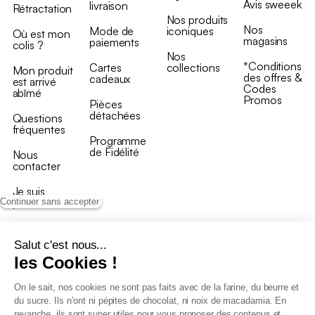
Avis sweeek
livraison
Rétractation
Nos produits
Nos
Mode de
iconiques
Où est mon
magasins
paiements
colis ?
Nos
*Conditions
Cartes
collections
Mon produit
des offres &
cadeaux
est arrivé
Codes
abîmé
Promos
Pièces
détachées
Questions
fréquentes
Programme
de Fidélité
Nous
contacter
Je suis
professionnel
Continuer sans accepter
Salut c'est nous...
les Cookies !
On le sait, nos cookies ne sont pas faits avec de la farine, du beurre et
Conditions générales de vente
du sucre. Ils n’ont ni pépites de chocolat, ni noix de macadamia. En
Conditions générales du programme de fidélité
revanche, ils sont super utiles pour vous proposer des contenus et