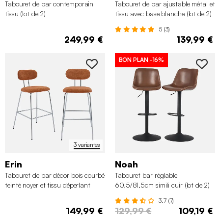
Tabouret de bar contemporain
Tabouret de bar ajustable métal et
tissu (lot de 2)
tissu avec base blanche (lot de 2)
5 (3)
249,99 €
139,99 €
BON PLAN
-16%
3 variantes
Erin
Noah
Tabouret de bar décor bois courbé
Tabouret bar réglable
teinté noyer et tissu déperlant
60,5/81,5cm simili cuir (lot de 2)
pieds métal chromé (lot de 2)
3.7 (7)
149,99 €
129,99 €
109,19 €