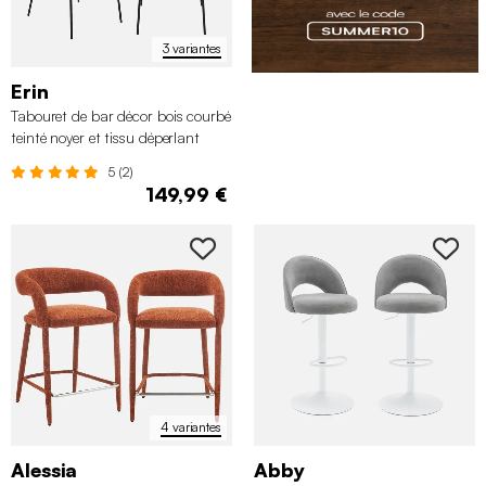
3 variantes
Erin
Tabouret de bar décor bois courbé
teinté noyer et tissu déperlant
pieds métal noir (lot de 2)
5 (2)
149,99 €
4 variantes
Alessia
Abby