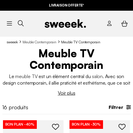
LIVRAISON OFFERTE*
sweeek
Meuble Contemporain
Meuble TV Contemporain
Meuble TV
Contemporain
Le
meuble TV
est un élément central du
salon
. Avec son
design contemporain, il allie praticité et esthétisme, que ce soit
pour vos soirées cinéma ou pour optimiser votre rangement.
Voir plus
Pour bien le choisir, il est essentiel de tenir compte de vos
besoins et de l’harmonie avec votre décoration d’intérieur.
16
produits
Filtrer
BON PLAN
-40%
BON PLAN
-30%