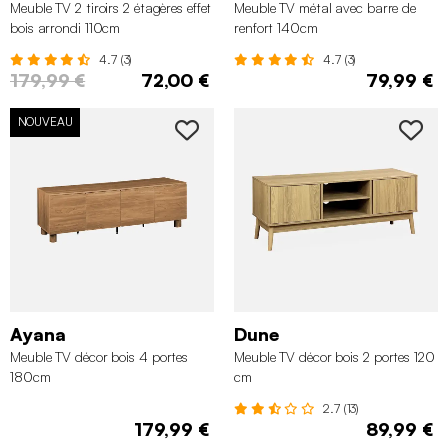
Meuble TV 2 tiroirs 2 étagères effet
Meuble TV métal avec barre de
bois arrondi 110cm
renfort 140cm
4.7 (3)
4.7 (3)
179,99 €
72,00 €
79,99 €
NOUVEAU
Ayana
Dune
Meuble TV décor bois 4 portes
Meuble TV décor bois 2 portes 120
180cm
cm
2.7 (13)
179,99 €
89,99 €