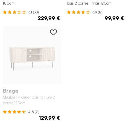
180cm
bois 2 portes 1 tiroir 120cm
3.1 (30)
3.9 (12)
229,99 €
99,99 €
Braga
Meuble TV décor bois rainuré 2
portes 120cm
4.5 (21)
129,99 €