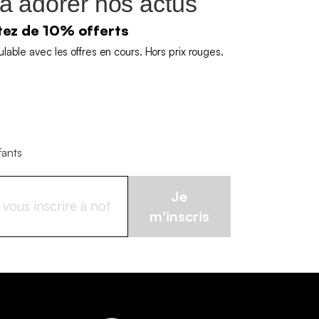
a adorer nos actus
itez de 10% offerts
able avec les offres en cours. Hors prix rouges.
fants
Je
m'inscris