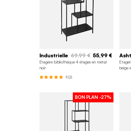
Industrielle
69,99 €
55,99 €
Ash
Etagère bibliothèque 4 étages en métal
Etagèr
noir
beige 
5 (2)
BON PLAN
-27%