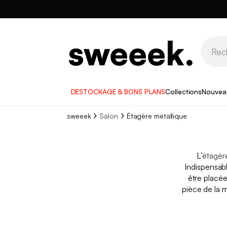
DESTOCKAGE & BONS PLANS
Collections
Nouvea
sweeek
Salon
Étagère métallique
L’
étagèr
Indispensabl
être placé
pièce de la m