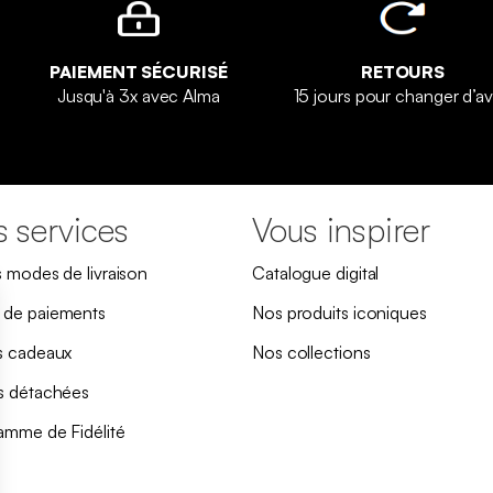
PAIEMENT SÉCURISÉ
RETOURS
Jusqu'à 3x avec Alma
15 jours pour changer d’avi
 services
Vous inspirer
s modes de livraison
Catalogue digital
de paiements
Nos produits iconiques
s cadeaux
Nos collections
s détachées
amme de Fidélité