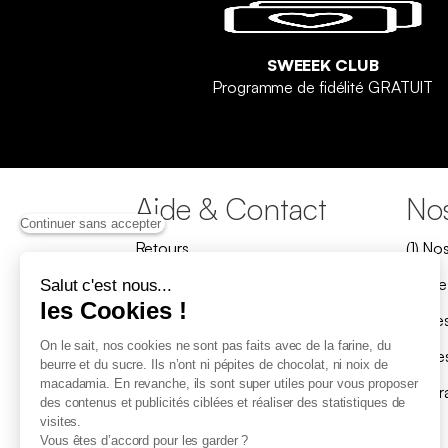
SWEEEK CLUB
Programme de fidélité GRATUIT
Aide & Contact
Nos
Continuer sans accepter
Retours
(1) No
Rétractation
Mode 
Salut c'est nous...
les Cookies !
Où est mon colis ?
Carte
On le sait, nos cookies ne sont pas faits avec de la farine, du
Mon produit est arrivé abîmé
Pièce
beurre et du sucre. Ils n’ont ni pépites de chocolat, ni noix de
macadamia. En revanche, ils sont super utiles pour vous proposer
Questions fréquentes
Progr
des contenus et publicités ciblées et réaliser des statistiques de
visites.
Nous contacter
Vous êtes d’accord pour les garder ?