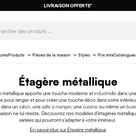
LIVRAISON OFFERTE*
utés
Produits
Pièces de la maison
Styles
Prix mini
Catalogues
Étagère métallique
e
métallique apporte une touche moderne et
industrielle
dans une
e pour ranger et pour créer une touche déco dans votre intérieur
e dans un
salon
, une
salle à manger
, une
cuisine
ou même un
bur
aison ne lui résiste. Découvrez nos modèles d’étagères métallique
variées qui pourront s’adapter à votre intérieur.
En savoir plus sur Étagère métallique