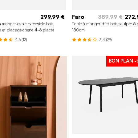
299,99 €
Faro
389,99 €
272,
à manger ovale extensible bois
Table à manger effet bois sculpté 6 
a et placage chêne 4-6 places
180cm
4.6 (12)
3.4 (29)
BON PLAN
-