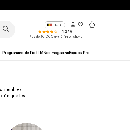
FR/BE
4,2 / 5
Plus de 30 000 avis à l’international
Programme de Fidélité
Nos magasins
Espace Pro
les membres
actée
que les