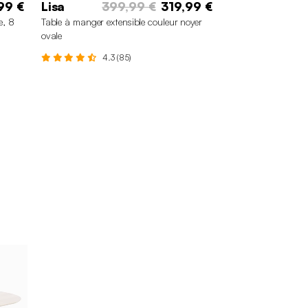
99 €
Lisa
399,99 €
319,99 €
e, 8
Table à manger extensible couleur noyer
ovale
4.3 (85)