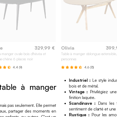
e
329,99 €
Olivia
399,
à manger ovale bois d'hévéa et
Table à manger oblongue extensible
e chêne 6 places noir
personnes
4.4 (9)
4.6 (13)
Industriel :
Le style indus
 table à manger
bois et de métal.
Vintage :
Privilégiez un
finition laquée.
Scandinave :
Dans les t
mais pas seulement. Elle permet
sentiment de clarté et une 
eux, partager des moments en
Rustique :
Pour les amou
ses enfants, ou autres. C’est un