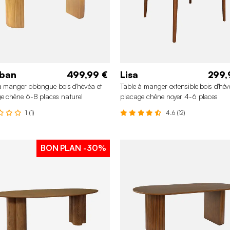
eban
499,99 €
Lisa
299,
à manger oblongue bois d'hévéa et
Table à manger extensible bois d'hév
e chêne 6-8 places naturel
placage chêne noyer 4-6 places
1 (1)
4.6 (12)
BON PLAN
-30%