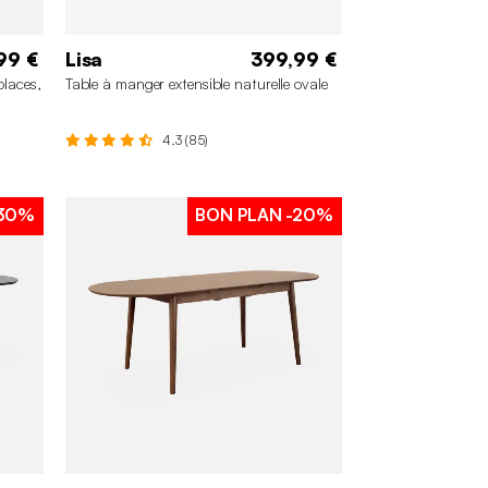
99 €
Lisa
399,99 €
places,
Table à manger extensible naturelle ovale
4.3 (85)
30%
BON PLAN
-20%