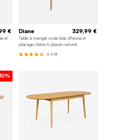
99 €
Diane
329,99 €
éa et
Table à manger ovale bois d'hévéa et
placage chêne 6 places naturel
4.4 (9)
30%