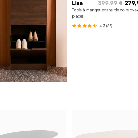
Lisa
399,99 €
279,
Table à manger extensible noire oval
places
4.3 (85)