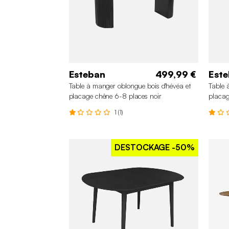
Esteban
499,99 €
Est
Table à manger oblongue bois d'hévéa et
Table 
placage chêne 6-8 places noir
placag
1 (1)
DESTOCKAGE
-50%