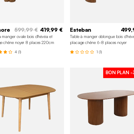
nore
599,99 €
419,99 €
Esteban
499,
à manger ovale bois d'hévéa et
Table à manger oblongue bois d'hév
e chêne noyer 8 places 220cm
placage chêne 6-8 places noyer
4 (1)
1 (1)
BON PLAN
-