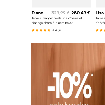
Diane
329,99 €
280,49 €
Lisa
Table à manger ovale bois d'hévéa et
Table 
placage chêne 6 places noyer
d'hévé
4.4 (9)