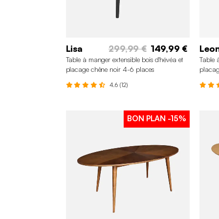
Lisa
299,99 €
149,99 €
Leo
Table à manger extensible bois d'hévéa et
Table 
placage chêne noir 4-6 places
placag
4.6 (12)
BON PLAN
-15%