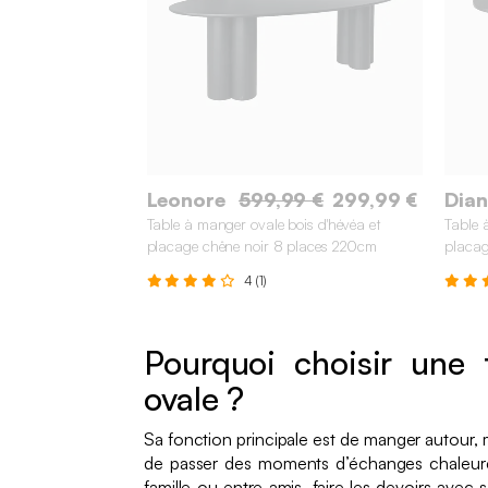
Leonore
599,99 €
299,99 €
Dian
Table à manger ovale bois d'hévéa et
Table 
placage chêne noir 8 places 220cm
placag
4 (1)
Pourquoi choisir une
ovale ?
Sa fonction principale est de manger autour, 
de passer des moments d’échanges chaleur
famille ou entre amis, faire les devoirs avec 