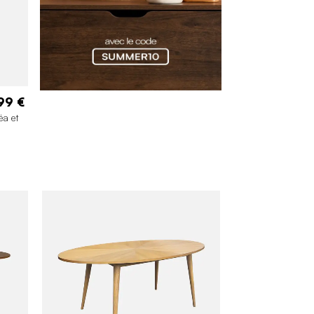
99 €
éa et