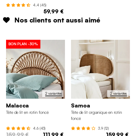
4.4 (45)
59,99 €
Nos clients ont aussi aimé
BON PLAN
-30%
2 variantes
2 variantes
Malacca
Samoa
Tête de lit en rotin foncé
Tête de lit organique en rotin
foncé
4.6 (43)
3.9 (12)
159,99 €
111,99 €
159,99 €