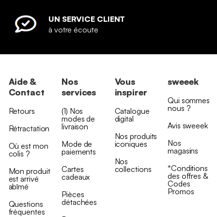
UN SERVICE CLIENT
à votre écoute
Aide &
Nos
Vous
sweeek
Contact
services
inspirer
Qui sommes
nous ?
Retours
(1) Nos
Catalogue
modes de
digital
Avis sweeek
livraison
Rétractation
Nos produits
Nos
Mode de
iconiques
Où est mon
magasins
paiements
colis ?
Nos
*Conditions
Cartes
collections
Mon produit
des offres &
cadeaux
est arrivé
Codes
abîmé
Promos
Pièces
détachées
Questions
fréquentes