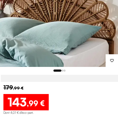
179
,99 €
143
,99 €
Dont 4,01 € d'éco-part
.