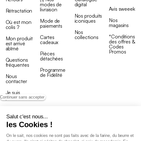
modes de
digital
Avis sweeek
livraison
Rétractation
Nos produits
Nos
Mode de
iconiques
Où est mon
magasins
paiements
colis ?
Nos
*Conditions
Cartes
collections
Mon produit
des offres &
cadeaux
est arrivé
Codes
abîmé
Promos
Pièces
détachées
Questions
fréquentes
Programme
de Fidélité
Nous
contacter
Je suis
professionnel
Continuer sans accepter
Salut c'est nous...
les Cookies !
On le sait, nos cookies ne sont pas faits avec de la farine, du beurre et
Conditions générales de vente